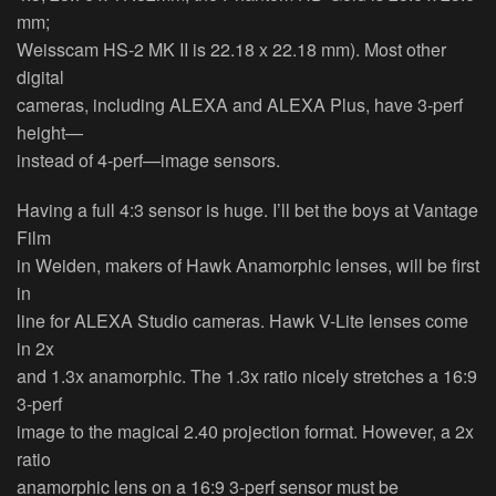
mm;
Weisscam HS-2 MK II is 22.18 x 22.18 mm). Most other
digital
cameras, including ALEXA and ALEXA Plus, have 3-perf
height—
instead of 4-perf—image sensors.
Having a full 4:3 sensor is huge. I’ll bet the boys at Vantage
Film
in Weiden, makers of Hawk Anamorphic lenses, will be first
in
line for ALEXA Studio cameras. Hawk V-Lite lenses come
in 2x
and 1.3x anamorphic. The 1.3x ratio nicely stretches a 16:9
3-perf
image to the magical 2.40 projection format. However, a 2x
ratio
anamorphic lens on a 16:9 3-perf sensor must be