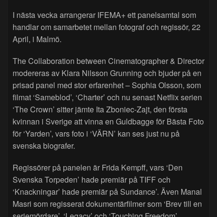
I nästa vecka arrangerar IFEMA+ ett panelsamtal som
handlar om samarbetet mellan fotograf och regissör, 22
April, i Malmö.
The Collaboration between Cinematographer & Director
modereras av Klara Nilsson Grunning och bjuder på en
prisad panel med stor erfarenhet – Sophia Olsson, som
filmat ‘Sameblod’, ‘Charter’ och nu senast Netflix serien
‘The Crown’ sitter jämte Ita Zboniec-Zajt, den första
kvinnan i Sverige att vinna en Guldbagge för Bästa Foto
för ‘Yarden’, vars foto i ‘VÄRN’ kan ses just nu på
svenska biografer.
Regissörer på panelen är Frida Kempff, vars ‘Den
Svenska Torpeden’ hade premiär på TIFF och
‘Knackningar’ hade premiär på Sundance’. Även Manal
Masri som regisserat dokumentärfilmer som ‘Brev till en
seriemördare’, ‘Legacy’ och ‘Touching Freedom’.