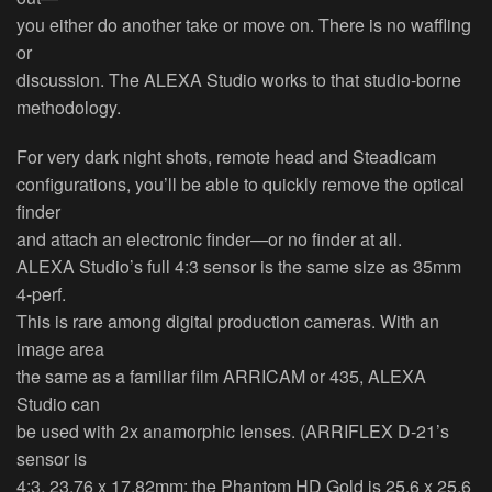
you either do another take or move on. There is no waffling
or
discussion. The ALEXA Studio works to that studio-borne
methodology.
For very dark night shots, remote head and Steadicam
configurations, you’ll be able to quickly remove the optical
finder
and attach an electronic finder—or no finder at all.
ALEXA Studio’s full 4:3 sensor is the same size as 35mm
4-perf.
This is rare among digital production cameras. With an
image area
the same as a familiar film ARRICAM or 435, ALEXA
Studio can
be used with 2x anamorphic lenses. (ARRIFLEX D-21’s
sensor is
4:3, 23.76 x 17.82mm; the Phantom HD Gold is 25.6 x 25.6