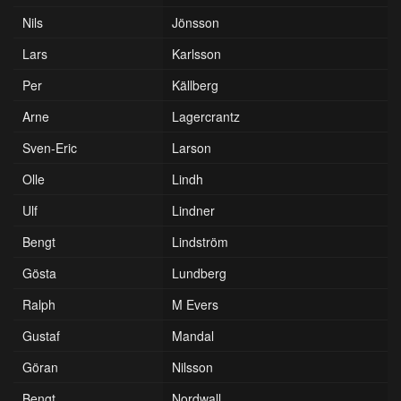
Nils
Jönsson
Lars
Karlsson
Per
Källberg
Arne
Lagercrantz
Sven-Eric
Larson
Olle
Lindh
Ulf
Lindner
Bengt
Lindström
Gösta
Lundberg
Ralph
M Evers
Gustaf
Mandal
Göran
Nilsson
Bengt
Nordwall