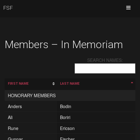
FSF
Members – In Memoriam
SEARCH NAMES:
FIRST NAME
LAST NAME
HONORARY MEMBERS
Anders
Bodin
Ali
Boriri
Rune
Ericson
Gunnar
Fischer