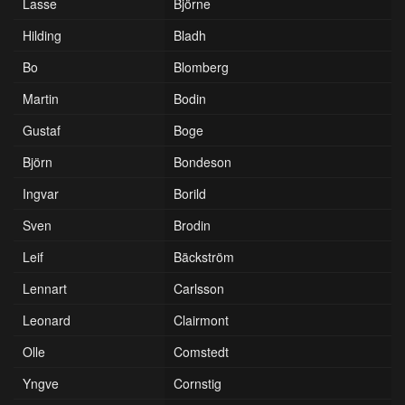
Lasse
Björne
Hilding
Bladh
Bo
Blomberg
Martin
Bodin
Gustaf
Boge
Björn
Bondeson
Ingvar
Borild
Sven
Brodin
Leif
Bäckström
Lennart
Carlsson
Leonard
Clairmont
Olle
Comstedt
Yngve
Cornstig