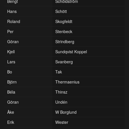
Bengt
Schöldström
Hans
Schött
Roland
Skogfeldt
Per
Stenbeck
Göran
Strindberg
Kjell
Sundqvist Koppel
Lars
Svanberg
Bo
Tak
Björn
Thermaenius
Béla
Thinsz
Göran
Undén
Åke
W Borglund
Erik
Wester