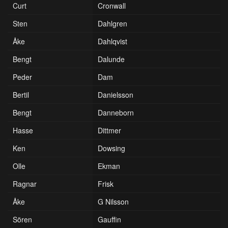
Curt
Cronwall
Sten
Dahlgren
Åke
Dahlqvist
Bengt
Dalunde
Peder
Dam
Bertil
Danielsson
Bengt
Danneborn
Hasse
Dittmer
Ken
Dowsing
Olle
Ekman
Ragnar
Frisk
Åke
G Nilsson
Sören
Gauffin