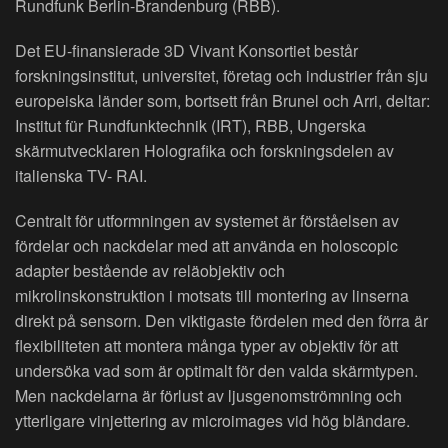
Rundfunk Berlin-Brandenburg (RBB).
Det EU-finansierade 3D Vivant Konsortiet består
forskningsinstitut, universitet, företag och industrier från sju
europeiska länder som, bortsett från Brunel och Arri, deltar:
Institut für Rundfunktechnik (IRT), RBB, Ungerska
skärmutvecklaren Holografika och forskningsdelen av
italienska TV- RAI.
Centralt för utformningen av systemet är förståelsen av
fördelar och nackdelar med att använda en holoscopic
adapter bestående av reläobjektiv och
mikrolinskonstruktion i motsats till montering av linserna
direkt på sensorn. Den viktigaste fördelen med den förra är
flexibiliteten att montera många typer av objektiv för att
undersöka vad som är optimalt för den valda skärmtypen.
Men nackdelarna är förlust av ljusgenomströmning och
ytterligare vinjettering av microimages vid hög bländare.