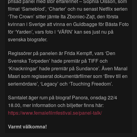
prisad panel med stor erfarenhet – Sophia Olsson, som
filmat ‘Sameblod’, ‘Charter’ och nu senast Netflix serien
‘The Crown’ sitter jämte Ita Zboniec-Zajt, den första
kvinnan i Sverige att vinna en Guldbagge för Bästa Foto
för ‘Yarden’, vars foto i ‘VÄRN’ kan ses just nu på
svenska biografer.
Regissörer på panelen är Frida Kempff, vars ‘Den
Svenska Torpeden’ hade premiär på TIFF och
‘Knackningar’ hade premiär på Sundance’. Även Manal
Masri som regisserat dokumentärfilmer som ‘Brev till en
seriemördare’, ‘Legacy’ och ‘Touching Freedom’.
Samtalet äger rum på biograf Panora, onsdag 22/4
18.00, mer information och biljetter finns här:
https://www.femalefilmfestival.se/panel-talk/
Varmt välkomna!