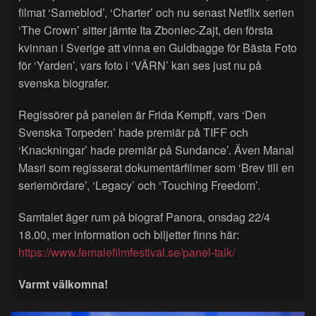
filmat ‘Sameblod’, ‘Charter’ och nu senast Netflix serien
‘The Crown’ sitter jämte Ita Zboniec-Zajt, den första
kvinnan i Sverige att vinna en Guldbagge för Bästa Foto
för ‘Yarden’, vars foto i ‘VÄRN’ kan ses just nu på
svenska biografer.
Regissörer på panelen är Frida Kempff, vars ‘Den
Svenska Torpeden’ hade premiär på TIFF och
‘Knackningar’ hade premiär på Sundance’. Även Manal
Masri som regisserat dokumentärfilmer som ‘Brev till en
seriemördare’, ‘Legacy’ och ‘Touching Freedom’.
Samtalet äger rum på biograf Panora, onsdag 22/4
18.00, mer information och biljetter finns här:
https://www.femalefilmfestival.se/panel-talk/
Varmt välkomna!