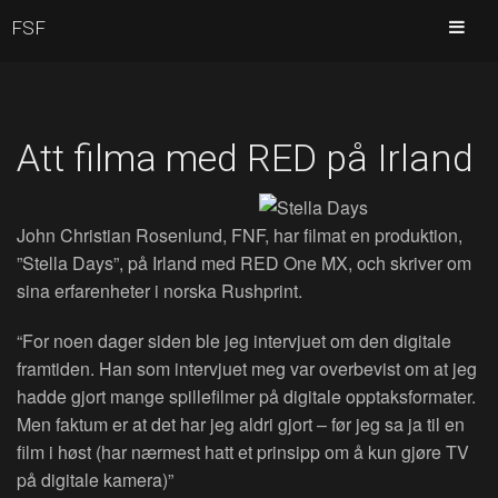
FSF
Att filma med RED på Irland
John Christian Rosenlund, FNF, har filmat en produktion,
”Stella Days”, på Irland med RED One MX, och skriver om
sina erfarenheter i norska Rushprint.
“For noen dager siden ble jeg intervjuet om den digitale
framtiden. Han som intervjuet meg var overbevist om at jeg
hadde gjort mange spillefilmer på digitale opptaksformater.
Men faktum er at det har jeg aldri gjort – før jeg sa ja til en
film i høst (har nærmest hatt et prinsipp om å kun gjøre TV
på digitale kamera)”