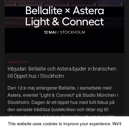
2026-04-02 |
FSF
Inbjudan: Bellalite och Astera bjuder in branschen
till Öppet hus i Stockholm
Den 12:e maj arrangerar Bellalite, i samarbete med
Astera, eventet “Light & Connect” på Studio München i
Stockholm. Dagen är ett öppet hus med fullt fokus på
den senaste trådlösa ljustekniken och riktar sig till
yrkesverksamma tekniker, fotografer och producenter.
Läs mer…
This website uses cookies to improve your experience. We'll