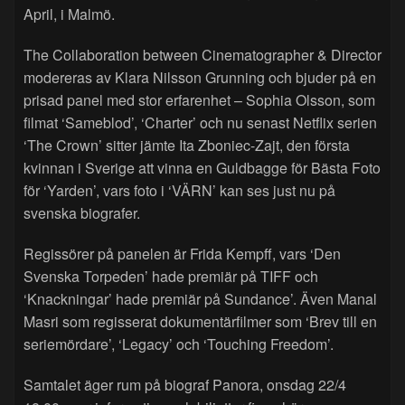
April, i Malmö.
The Collaboration between Cinematographer & Director
modereras av Klara Nilsson Grunning och bjuder på en
prisad panel med stor erfarenhet – Sophia Olsson, som
filmat ‘Sameblod’, ‘Charter’ och nu senast Netflix serien
‘The Crown’ sitter jämte Ita Zboniec-Zajt, den första
kvinnan i Sverige att vinna en Guldbagge för Bästa Foto
för ‘Yarden’, vars foto i ‘VÄRN’ kan ses just nu på
svenska biografer.
Regissörer på panelen är Frida Kempff, vars ‘Den
Svenska Torpeden’ hade premiär på TIFF och
‘Knackningar’ hade premiär på Sundance’. Även Manal
Masri som regisserat dokumentärfilmer som ‘Brev till en
seriemördare’, ‘Legacy’ och ‘Touching Freedom’.
Samtalet äger rum på biograf Panora, onsdag 22/4