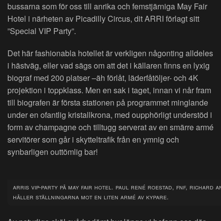
bussarna som för oss till anrika och femstjärniga May Fair
Hotel i närheten av Picadilly Circus, dit ARRI förlagt sitt
”Special VIP Party”.
Det här fashionabla hotellet är verkligen någonting alldeles
i hästväg, eller vad sägs om att det i källaren finns en lyxig
biograf med 200 platser –äh förlåt, läderfåtöljer- och 4K
projektion i toppklass. Men en sak i taget, innan vi når fram
till biografen är första stationen på programmet minglande
under en ofantlig kristallkrona, med oupphörligt understöd i
form av champagne och tilltugg serverat av en smärre armé
servitörer som går i skytteltrafik från en ymnig och
synbarligen outtömlig bar!
arris vip-party på may fair hotel. paul rené roestad, fnf, richard a
håller ställningarna mot en liten armé av kypare.