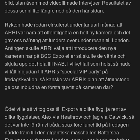
bild, utan även med videofilmade intervjuer. Resultatet av
dessa ser ni lite längre ned på den här sidan.
Rykten hade redan cirkulerat under januari månad att
ARRI var nära att offentliggöra en helt ny kamera och det
gav oss nå’nting att fundera över under resan till London.
Antingen skulle ARRI välja att introducera den nya
kameran här på BSC Expo eller så skulle de vänta och
skjuta upp det hela till NAB. I vilket fall som helst så hade
vi fått inbjudan till ARRIs ”special VIP party” på
fredagskvällen, så kanske var ARRIs plan att åtminstone
ge oss inbjudna en första tjuvtitt på kameran där?
Ödet ville att vi tog oss till Expot via olika flyg, ja rent av
olika flygplatser, Alex via Heathrow och jag via Gatwick, så
det var inte förrän vi båda strax före lunchtid på fredagen
nådde fram till den gigantiska mässhallen Battersea