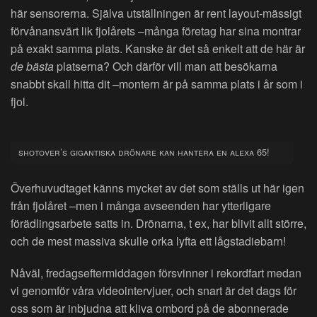
här sensorerna. Själva utställningen är rent layout-mässigt
förvånansvärt lik fjolårets –många företag har sina montrar
på exakt samma plats. Kanske är det så enkelt att de här är
de bästa
platserna? Och därför vill man att besökarna
snabbt skall hitta dit –montern är på samma plats i år som i
fjol.
shotover’s gigantiska drönare kan hantera en alexa 65!
Överhuvudtaget känns mycket av det som ställs ut här igen
från fjolåret –men i många avseenden har ytterligare
förädlingsarbete satts in. Drönarna, t ex, har blivit allt större,
och de mest massiva skulle orka lyfta ett lågstadiebarn!
Nåväl, fredagseftermiddagen försvinner i rekordfart medan
vi genomför våra videointervjuer, och snart är det dags för
oss som är inbjudna att kliva ombord på de abonnerade