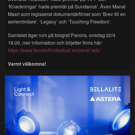
‘Knackningar’ hade premiär på Sundance’. Även Manal
Masri som regisserat dokumentärfilmer som ‘Brev till en
seriemördare’, ‘Legacy’ och ‘Touching Freedom’.
Samtalet äger rum på biograf Panora, onsdag 22/4
18.00, mer information och biljetter finns här:
https://www.femalefilmfestival.se/panel-talk/
Varmt välkomna!