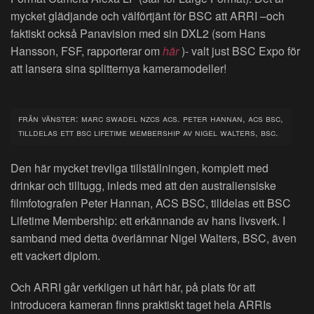
mycket glädjande och välförtjänt för BSC att ARRI –och
faktiskt också Panavision med sin DXL2 (som Hans
Hansson, FSF, rapporterar om
här
)- valt just BSC Expo för
att lansera sina splitternya kameramodeller!
från vänster: marc swadel nzcs acs. peter hannan, acs bsc,
tilldelas ett bsc lifetime membership av nigel walters, bsc.
Den här mycket trevliga tillställningen, komplett med
drinkar och tilltugg, inleds med att den australiensiske
filmfotografen Peter Hannan, ACS BSC, tilldelas ett BSC
Lifetime Membership: ett erkännande av hans livsverk. I
samband med detta överlämnar Nigel Walters, BSC, även
ett vackert diplom.
Och ARRI går verkligen ut hårt här, på plats för att
introducera kameran finns praktiskt taget hela ARRIs