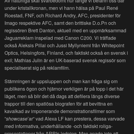
Av naturliga skäl svårbedömt hur länge vi befann oss där
under kristallkronan, men vi hann hälsa på Paul René
Roestad, FNF, och Richard Andry, AFC, presidenter för
Imago respektive AFC, samt den brittiske D.o.Pn och
regissören Brett Danton, aktuell med en uppmärksammad
Jaguarreklam inspelad med Canon C200. Vi träffade
också Aleksis Pillai och Jussi Myllyniemi från Whitepoint
Optics, Helsingfors, Finland, och faktiskt också en svensk i
exil; Mathias Julin är en UK-baserad svensk regissör som
specialiserat sig på reklamfilm.
Stämningen är uppsluppen och man kan fråga sig om
publikens ögon och hjärnor verkligen är på topp i det här
läget, men så blir det då dags att defilera längs diverse
trappor till den spatiösa biografen för att bevittna en
kavalkad av imponerande demonstrationsfilmer som
”
showcase
’ar” vad Alexa LF kan prestera, dessa varvade
med informativa, underhållande -och faktiskt roliga-
presentationer från ARRIs ledning. Man anade inte att