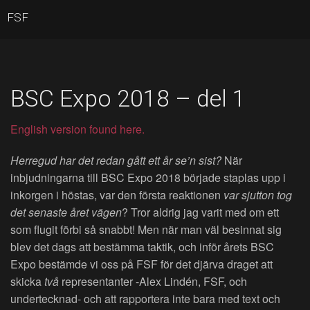
FSF
BSC Expo 2018 – del 1
English version found here.
Herregud har det redan gått ett år se’n sist?
När
inbjudningarna till BSC Expo 2018 började staplas upp i
inkorgen i höstas, var den första reaktionen
var sjutton tog
det senaste året vägen
? Tror aldrig jag varit med om ett
som flugit förbi så snabbt! Men när man väl besinnat sig
blev det dags att bestämma taktik, och inför årets BSC
Expo bestämde vi oss på FSF för det djärva draget att
skicka
två
representanter -Alex Lindén, FSF, och
undertecknad- och att rapportera inte bara med text och