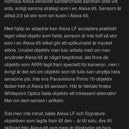
normala Alexa-sensorer sandwichade samman sida vid
sida, enligt samma strategi som i en Alexa 65. Sensorn är
alltså 2/3 så stor som sin kusin i Alexa 65.
Med hjälp av adaptrar kan Alexa LF acceptera praktiskt
taget vilket objetiv som helst, sensorn är inte fullt så stor
som i en Alexa 65 vilket gör att optikurvalet är mycket
större. Urvalet objektiv man kan arbeta med om man
använder Alexa 65 är något begränsat, det finns de
objektiv som ARRI tagit fram speciellt för kameran, men i
övrigt är det ont om objektiv som till fullo kan utnyttja hela
sensorns yta. Inte ens Panavisions Primo 70-objektiv
täcker helt ut Alexa 65-sensorn. Här är faktiskt finska
Whitepoint Optics fasta objektiv ett intressant alternativ!
Mer om dem senare i artikeln.
Sist men inte minst, både Alexa LF och Signature-
objektiven som tagits fram till den – är till salu, dvs till
skillnad från Alexa 65 som bara är tillgänglig att
hyra