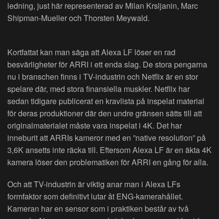
ledning, just här representerad av Milan Krsljanin, Marc
Shipman-Mueller och Thorsten Meywald.
Kortfattat kan man säga att Alexa LF löser en rad
besvärligheter för ARRI i ett enda slag. De stora pengarna
nu i branschen finns i TV-industrin och Netflix är en stor
spelare där, med stora finansiella muskler. Netflix har
sedan tidigare publicerat en kravlista på inspelat material
för deras produktioner där den undre gränsen sätts till att
originalmaterialet måste vara inspelat i 4K. Det har
inneburit att ARRIs kameror med en ”native resolution” på
3,6K ansetts inte räcka till. Eftersom Alexa LF är en äkta 4K
kamera löser den problematiken för ARRI en gång för alla.
Och att TV-industrin är viktig anar man i Alexa LFs
formfaktor som definitivt lutar åt ENG-kamerahållet.
Kameran har en sensor som i praktiken består av två