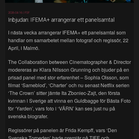
2026-04-16 |
FSF
Inbjudan: IFEMA+ arrangerar ett panelsamtal
I nästa vecka arrangerar IFEMA+ ett panelsamtal som
handlar om samarbetet mellan fotograf och regissör, 22
April, i Malmö.
The Collaboration between Cinematographer & Director
modereras av Klara Nilsson Grunning och bjuder på en
prisad panel med stor erfarenhet – Sophia Olsson, som
filmat ‘Sameblod’, ‘Charter’ och nu senast Netflix serien
‘The Crown’ sitter jämte Ita Zboniec-Zajt, den första
kvinnan i Sverige att vinna en Guldbagge för Bästa Foto
för ‘Yarden’, vars foto i ‘VÄRN’ kan ses just nu på
svenska biografer.
Regissörer på panelen är Frida Kempff, vars ‘Den
Svenska Torpeden’ hade premiär på TIFF och