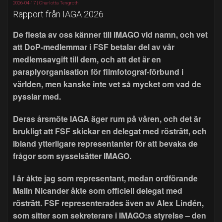
2026-04-17 |
Charlotta Tengroth
Rapport från IAGA 2026
De flesta av oss känner till IMAGO vid namn, och vet
att DoP-medlemmar i FSF betalar del av vår
medlemsavgift till dem, och att det är en
paraplyorganisation för filmfotograf-förbund i
världen, men kanske inte vet så mycket om vad de
pysslar med.
Deras årsmöte IAGA äger rum på våren, och det är
brukligt att FSF skickar en delegat med rösträtt, och
ibland ytterligare representanter för att bevaka de
frågor som sysselsätter IMAGO.
I år åkte jag som representant, medan ordförande
Malin Nicander åkte som officiell delegat med
rösträtt. FSF representerades även av Alex Lindén,
som sitter som sekreterare i IMAGO:s styrelse – den