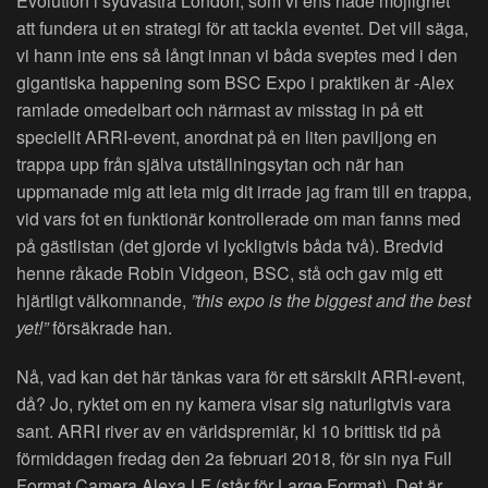
Evolution i sydvästra London, som vi ens hade möjlighet
att fundera ut en strategi för att tackla eventet. Det vill säga,
vi hann inte ens så långt innan vi båda sveptes med i den
gigantiska happening som BSC Expo i praktiken är -Alex
ramlade omedelbart och närmast av misstag in på ett
speciellt ARRI-event, anordnat på en liten paviljong en
trappa upp från själva utställningsytan och när han
uppmanade mig att leta mig dit irrade jag fram till en trappa,
vid vars fot en funktionär kontrollerade om man fanns med
på gästlistan (det gjorde vi lyckligtvis båda två). Bredvid
henne råkade Robin Vidgeon, BSC, stå och gav mig ett
hjärtligt välkomnande,
”this expo is the biggest and the best
yet!”
försäkrade han.
Nå, vad kan det här tänkas vara för ett särskilt ARRI-event,
då? Jo, ryktet om en ny kamera visar sig naturligtvis vara
sant. ARRI river av en världspremiär, kl 10 brittisk tid på
förmiddagen fredag den 2a februari 2018, för sin nya Full
Format Camera Alexa LF (står för Large Format). Det är