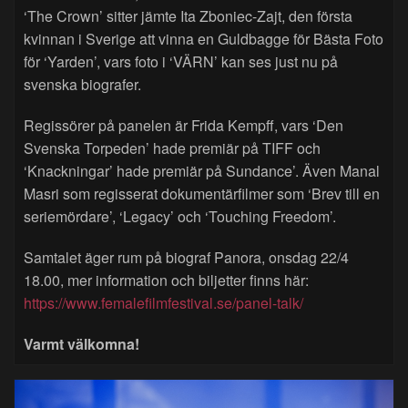
‘The Crown’ sitter jämte Ita Zboniec-Zajt, den första
kvinnan i Sverige att vinna en Guldbagge för Bästa Foto
för ‘Yarden’, vars foto i ‘VÄRN’ kan ses just nu på
svenska biografer.
Regissörer på panelen är Frida Kempff, vars ‘Den
Svenska Torpeden’ hade premiär på TIFF och
‘Knackningar’ hade premiär på Sundance’. Även Manal
Masri som regisserat dokumentärfilmer som ‘Brev till en
seriemördare’, ‘Legacy’ och ‘Touching Freedom’.
Samtalet äger rum på biograf Panora, onsdag 22/4
18.00, mer information och biljetter finns här:
https://www.femalefilmfestival.se/panel-talk/
Varmt välkomna!