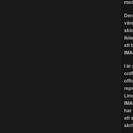
med
Der
våre
ski
ibla
att
IMA
I å
ord
offi
rep
Lin
IMA
har
att 
skri