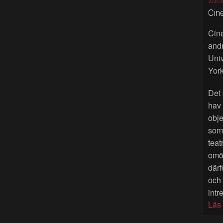
2026-0
Cin
Cine
andr
Univ
York
Det 
hav
obje
som 
teat
omöj
därf
och
intr
Läs