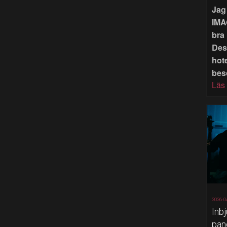
Jag 
IMA
bra 
Des
hote
bes
Läs
2026-0
Inb
pan