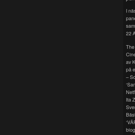
I nä
pan
sama
22 A
The
Cin
av K
på e
– So
‘Sam
Netf
Ita 
Sver
Bäst
‘VÄ
biog