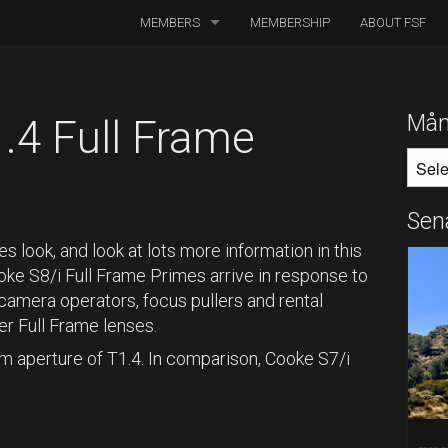
MEMBERS
MEMBERSHIP
ABOUT FSF
DIRECTORS OF PHOTOGRAPHY
ASSOCIATED CINEMATOGRAPHERS
Mån
.4 Full Frame
MÅNA
ASSOCIATED MEMBERS
HONORARY MEMBERS
Sen
BOARD MEMBERS
look, and look at lots more information in this
e S8/i Full Frame Primes arrive in response to
IN MEMORIAM
amera operators, focus pullers and rental
ter Full Frame lenses.
 aperture of T1.4. In comparison, Cooke S7/i