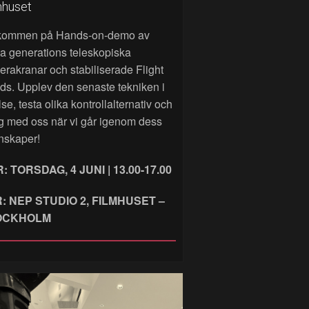
mhuset
kommen på Hands‑on‑demo av
a generations teleskopiska
rakranar och stabiliserade Flight
ds. Upplev den senaste tekniken i
lse, testa olika kontrollalternativ och
g med oss när vi går igenom dess
nskaper!
: TORSDAG, 4 JUNI | 13.00-17.00
: NEP STUDIO 2, FILMHUSET –
OCKHOLM