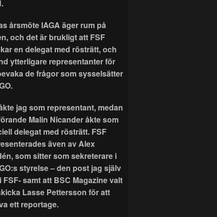
.
as årsmöte IAGA äger rum på
n, och det är brukligt att FSF
ckar en delegat med rösträtt, och
nd ytterligare representanter för
 bevaka de frågor som sysselsätter
GO.
r åkte jag som representant, medan
förande Malin Nicander åkte som
ciell delegat med rösträtt. FSF
resenterades även av Alex
dén, som sitter som sekreterare i
GO:s styrelse – den post jag själv
 i FSF- samt att BSC Magazine valt
skicka Lasse Pettersson för att
va ett reportage.