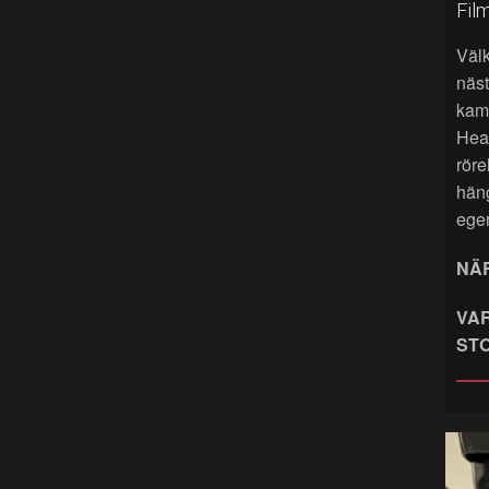
Fil
Väl
näst
kame
Hea
röre
hän
ege
NÄR
VAR
ST