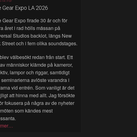
6-14 |
FSF
e Gear Expo LA 2026
 Gear Expo firade 30 år och för
a året i rad hölls mässan på
ersal Studios backlot, längs New
 Street och i fem olika soundstages.
blev välbesökt redan från start. Ett
 av människor klämde på kameror,
ktiv, lampor och riggar, samtidigt
seminarierna avlöste varandra i
rarna vid entrén. Som vanligt är det
ligt att hinna med allt. Jag försökte
ör fokusera på några av de nyheter
 möten som kändes mest
essanta.
 mer…