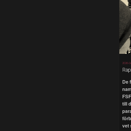
2026-0
Rap
De 
nam
FSF
till
par
för
vet