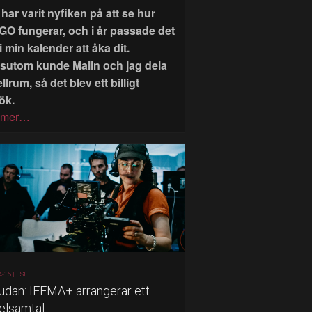
har varit nyfiken på att se hur
GO fungerar, och i år passade det
i min kalender att åka dit.
sutom kunde Malin och jag dela
llrum, så det blev ett billigt
ök.
 mer…
4-16 |
FSF
judan: IFEMA+ arrangerar ett
elsamtal