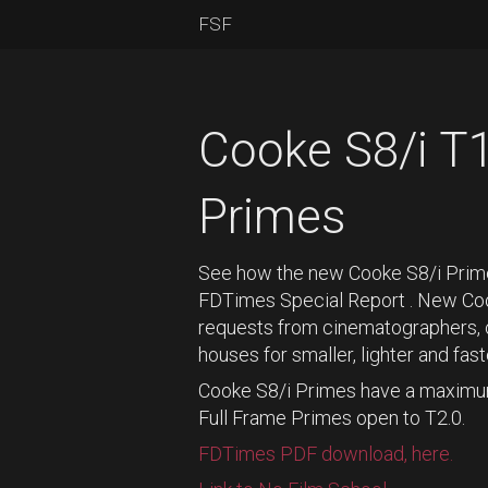
FSF
Cooke S8/i T1
Primes
See how the new Cooke S8/i Primes 
FDTimes Special Report . New Cook
requests from cinematographers, c
houses for smaller, lighter and fas
Cooke S8/i Primes have a maximum
Full Frame Primes open to T2.0.
FDTimes PDF download, here.