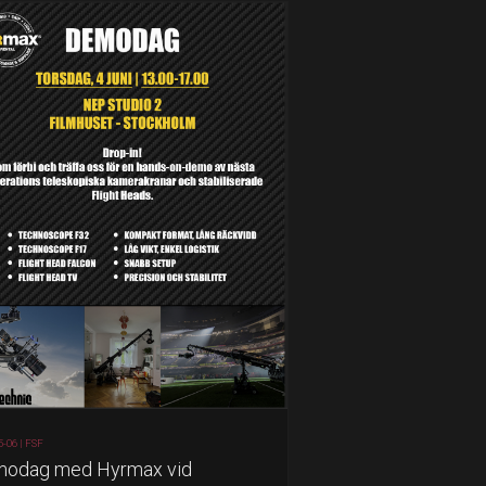
5-06 |
FSF
odag med Hyrmax vid