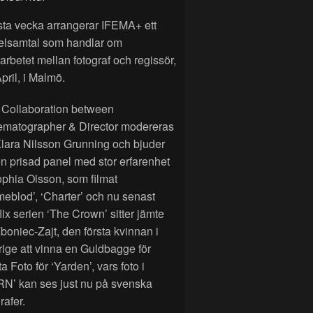
sta vecka arrangerar IFEMA+ ett
elsamtal som handlar om
rbetet mellan fotograf och regissör,
pril, i Malmö.
 Collaboration between
ematographer & Director modereras
lara Nilsson Grunning och bjuder
n prisad panel med stor erfarenhet
phia Olsson, som filmat
eblod’, ‘Charter’ och nu senast
lix serien ‘The Crown’ sitter jämte
Zboniec-Zajt, den första kvinnan i
ige att vinna en Guldbagge för
a Foto för ‘Yarden’, vars foto i
RN’ kan ses just nu på svenska
rafer.