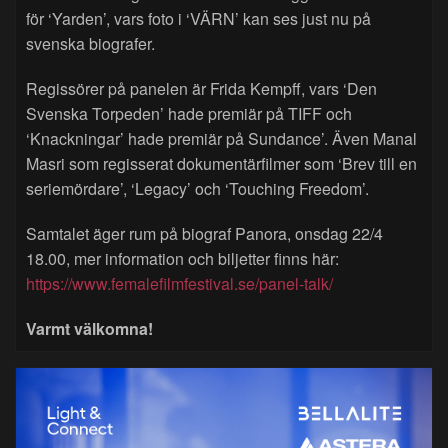
för ‘Yarden’, vars foto i ‘VÄRN’ kan ses just nu på
svenska biografer.
Regissörer på panelen är Frida Kempff, vars ‘Den
Svenska Torpeden’ hade premiär på TIFF och
‘Knackningar’ hade premiär på Sundance’. Även Manal
Masri som regisserat dokumentärfilmer som ‘Brev till en
seriemördare’, ‘Legacy’ och ‘Touching Freedom’.
Samtalet äger rum på biograf Panora, onsdag 22/4
18.00, mer information och biljetter finns här:
https://www.femalefilmfestival.se/panel-talk/
Varmt välkomna!