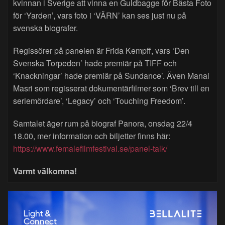
kvinnan i Sverige att vinna en Guldbagge för Bästa Foto
för ‘Yarden’, vars foto i ‘VÄRN’ kan ses just nu på
svenska biografer.
Regissörer på panelen är Frida Kempff, vars ‘Den
Svenska Torpeden’ hade premiär på TIFF och
‘Knackningar’ hade premiär på Sundance’. Även Manal
Masri som regisserat dokumentärfilmer som ‘Brev till en
seriemördare’, ‘Legacy’ och ‘Touching Freedom’.
Samtalet äger rum på biograf Panora, onsdag 22/4
18.00, mer information och biljetter finns här:
https://www.femalefilmfestival.se/panel-talk/
Varmt välkomna!