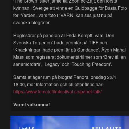
‘The Crown’ sitter jämte Ita Zboniec-Zajt, den första
kvinnan i Sverige att vinna en Guldbagge för Bästa Foto
för ‘Yarden’, vars foto i ‘VÄRN’ kan ses just nu på
svenska biografer.
Regissörer på panelen är Frida Kempff, vars ‘Den
Svenska Torpeden’ hade premiär på TIFF och
‘Knackningar’ hade premiär på Sundance’. Även Manal
Masri som regisserat dokumentärfilmer som ‘Brev till en
seriemördare’, ‘Legacy’ och ‘Touching Freedom’.
Samtalet äger rum på biograf Panora, onsdag 22/4
18.00, mer information och biljetter finns här:
https://www.femalefilmfestival.se/panel-talk/
Varmt välkomna!