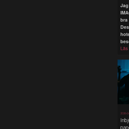
Jag 
IMA
bra 
Des
hote
bes
Läs
2026-0
Inb
pan