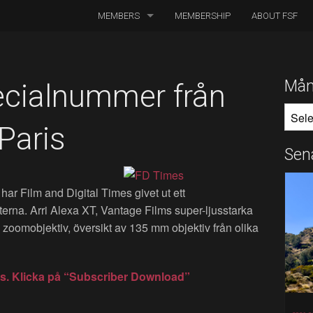
MEMBERS
MEMBERSHIP
ABOUT FSF
DIRECTORS OF PHOTOGRAPHY
ASSOCIATED CINEMATOGRAPHERS
Mån
cialnummer från
MÅNA
ASSOCIATED MEMBERS
Paris
HONORARY MEMBERS
Sen
BOARD MEMBERS
 har Film and Digital Times givet ut ett
IN MEMORIAM
na. Arri Alexa XT, Vantage Films super-ljusstarka
 zoomobjektiv, översikt av 135 mm objektiv från olika
es. Klicka på “Subscriber Download”