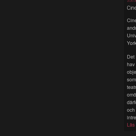
2026-0
Cin
Cine
andr
Univ
York
Det 
hav
obje
som 
teat
omöj
därf
och
intr
Läs