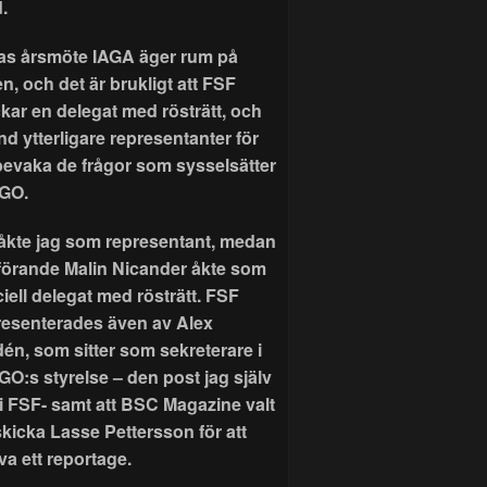
.
as årsmöte IAGA äger rum på
n, och det är brukligt att FSF
ckar en delegat med rösträtt, och
nd ytterligare representanter för
 bevaka de frågor som sysselsätter
GO.
r åkte jag som representant, medan
förande Malin Nicander åkte som
ciell delegat med rösträtt. FSF
resenterades även av Alex
dén, som sitter som sekreterare i
GO:s styrelse – den post jag själv
 i FSF- samt att BSC Magazine valt
skicka Lasse Pettersson för att
va ett reportage.