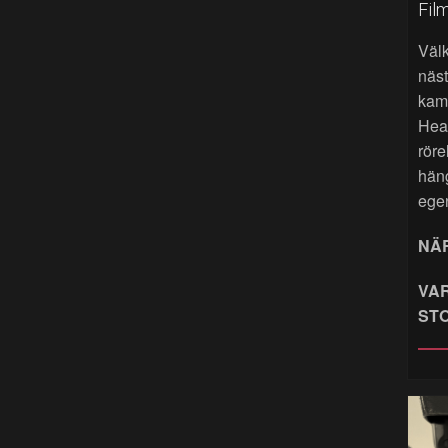
Fil
Väl
näst
kame
Hea
röre
hän
ege
NÄR
VAR
ST