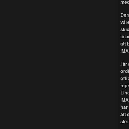
med
Der
våre
ski
ibla
att
IMA
I å
ord
offi
rep
Lin
IMA
har
att 
skri