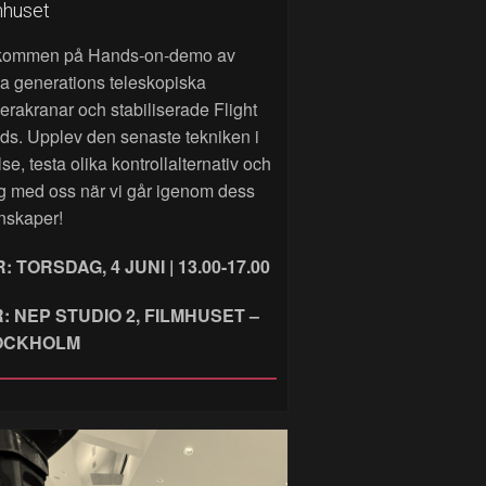
mhuset
kommen på Hands‑on‑demo av
a generations teleskopiska
rakranar och stabiliserade Flight
ds. Upplev den senaste tekniken i
lse, testa olika kontrollalternativ och
g med oss när vi går igenom dess
nskaper!
: TORSDAG, 4 JUNI | 13.00-17.00
: NEP STUDIO 2, FILMHUSET –
OCKHOLM