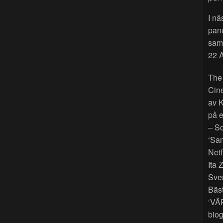
I nä
pan
sama
22 A
The
Cin
av K
på e
– So
‘Sam
Netf
Ita 
Sver
Bäst
‘VÄ
biog