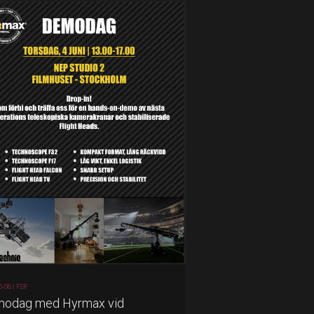
5-06 |
FSF
odag med Hyrmax vid