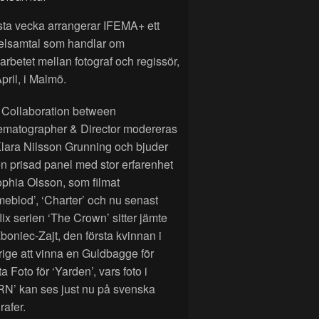
sta vecka arrangerar IFEMA+ ett
elsamtal som handlar om
rbetet mellan fotograf och regissör,
pril, i Malmö.
 Collaboration between
ematographer & Director modereras
lara Nilsson Grunning och bjuder
n prisad panel med stor erfarenhet
phia Olsson, som filmat
eblod’, ‘Charter’ och nu senast
lix serien ‘The Crown’ sitter jämte
Zboniec-Zajt, den första kvinnan i
ige att vinna en Guldbagge för
a Foto för ‘Yarden’, vars foto i
RN’ kan ses just nu på svenska
rafer.