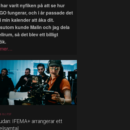
har varit nyfiken på att se hur
GO fungerar, och i år passade det
i min kalender att åka dit.
sutom kunde Malin och jag dela
llrum, så det blev ett billigt
ök.
 mer…
4-16 |
FSF
judan: IFEMA+ arrangerar ett
elsamtal