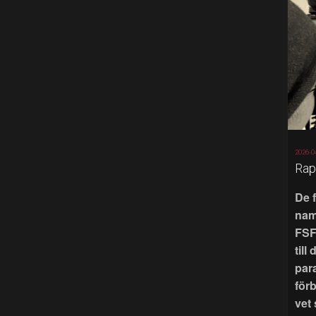
2026-0
Rap
De 
nam
FSF
till
par
för
vet