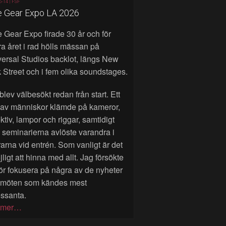
6-14 |
FSF
e Gear Expo LA 2026
 Gear Expo firade 30 år och för
a året i rad hölls mässan på
ersal Studios backlot, längs New
 Street och i fem olika soundstages.
blev välbesökt redan från start. Ett
 av människor klämde på kameror,
ktiv, lampor och riggar, samtidigt
seminarierna avlöste varandra i
rarna vid entrén. Som vanligt är det
ligt att hinna med allt. Jag försökte
ör fokusera på några av de nyheter
 möten som kändes mest
essanta.
 mer…