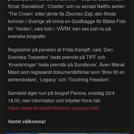
filmat ‘Sameblod’, ‘Charter’ och nu senast Netflix serien
‘The Crown’ sitter jämte Ita Zboniec-Zajt, den första
kvinnan i Sverige att vinna en Guldbagge för Bästa Foto
för ‘Yarden’, vars foto i ‘VÄRN’ kan ses just nu på
svenska biografer.
Regissörer på panelen är Frida Kempff, vars ‘Den
Svenska Torpeden’ hade premiär på TIFF och
‘Knackningar’ hade premiär på Sundance’. Även Manal
Masri som regisserat dokumentärfilmer som ‘Brev till en
seriemördare’, ‘Legacy’ och ‘Touching Freedom’.
Samtalet äger rum på biograf Panora, onsdag 22/4
18.00, mer information och biljetter finns här:
https://www.femalefilmfestival.se/panel-talk/
Varmt välkomna!