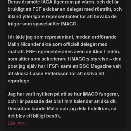
Deras årsmöte IAGA äger rum på våren, och det är
brukligt att FSF skickar en delegat med rösträtt, och
ibland ytterligare representanter för att bevaka de
frågor som sysselsätter IMAGO.
I år åkte jag som representant, medan ordförande
Malin Nicander åkte som officiell delegat med
rösträtt. FSF representerades även av Alex Lindén,
som sitter som sekreterare i IMAGO:s styrelse – den
post jag själv har i FSF- samt att BSC Magazine valt
att skicka Lasse Pettersson för att skriva ett
reportage.
Jag har varit nyfiken på att se hur IMAGO fungerar,
och i år passade det bra i min kalender att åka dit.
Dessutom kunde Malin och jag dela hotellrum, så
det blev ett billigt besök.
Läs mer…