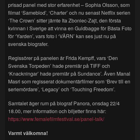
prisad panel med stor erfarenhet – Sophia Olsson, som
filmat ‘Sameblod’, ‘Charter’ och nu senast Netflix serien
‘The Crown’ sitter jämte Ita Zboniec-Zajt, den första
kvinnan i Sverige att vinna en Guldbagge för Bästa Foto
för ‘Yarden’, vars foto i ‘VÄRN’ kan ses just nu på
svenska biografer.
Regissörer på panelen är Frida Kempff, vars ‘Den
Svenska Torpeden’ hade premiär på TIFF och
‘Knackningar’ hade premiär på Sundance’. Även Manal
Masri som regisserat dokumentärfilmer som ‘Brev till en
seriemördare’, ‘Legacy’ och ‘Touching Freedom’.
Samtalet äger rum på biograf Panora, onsdag 22/4
18.00, mer information och biljetter finns här:
https://www.femalefilmfestival.se/panel-talk/
Varmt välkomna!