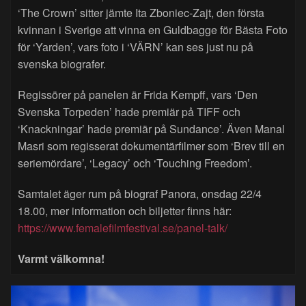
‘The Crown’ sitter jämte Ita Zboniec-Zajt, den första
kvinnan i Sverige att vinna en Guldbagge för Bästa Foto
för ‘Yarden’, vars foto i ‘VÄRN’ kan ses just nu på
svenska biografer.
Regissörer på panelen är Frida Kempff, vars ‘Den
Svenska Torpeden’ hade premiär på TIFF och
‘Knackningar’ hade premiär på Sundance’. Även Manal
Masri som regisserat dokumentärfilmer som ‘Brev till en
seriemördare’, ‘Legacy’ och ‘Touching Freedom’.
Samtalet äger rum på biograf Panora, onsdag 22/4
18.00, mer information och biljetter finns här:
https://www.femalefilmfestival.se/panel-talk/
Varmt välkomna!