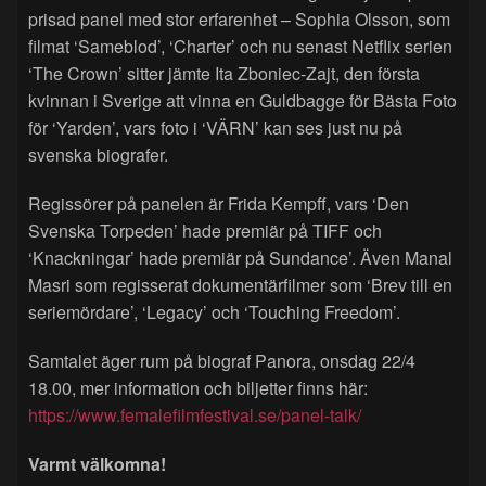
prisad panel med stor erfarenhet – Sophia Olsson, som
filmat ‘Sameblod’, ‘Charter’ och nu senast Netflix serien
‘The Crown’ sitter jämte Ita Zboniec-Zajt, den första
kvinnan i Sverige att vinna en Guldbagge för Bästa Foto
för ‘Yarden’, vars foto i ‘VÄRN’ kan ses just nu på
svenska biografer.
Regissörer på panelen är Frida Kempff, vars ‘Den
Svenska Torpeden’ hade premiär på TIFF och
‘Knackningar’ hade premiär på Sundance’. Även Manal
Masri som regisserat dokumentärfilmer som ‘Brev till en
seriemördare’, ‘Legacy’ och ‘Touching Freedom’.
Samtalet äger rum på biograf Panora, onsdag 22/4
18.00, mer information och biljetter finns här:
https://www.femalefilmfestival.se/panel-talk/
Varmt välkomna!