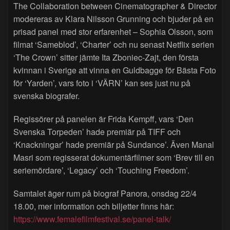
The Collaboration between Cinematographer & Director
modereras av Klara Nilsson Grunning och bjuder på en
prisad panel med stor erfarenhet – Sophia Olsson, som
filmat ‘Sameblod’, ‘Charter’ och nu senast Netflix serien
‘The Crown’ sitter jämte Ita Zboniec-Zajt, den första
kvinnan i Sverige att vinna en Guldbagge för Bästa Foto
för ‘Yarden’, vars foto i ‘VÄRN’ kan ses just nu på
svenska biografer.
Regissörer på panelen är Frida Kempff, vars ‘Den
Svenska Torpeden’ hade premiär på TIFF och
‘Knackningar’ hade premiär på Sundance’. Även Manal
Masri som regisserat dokumentärfilmer som ‘Brev till en
seriemördare’, ‘Legacy’ och ‘Touching Freedom’.
Samtalet äger rum på biograf Panora, onsdag 22/4
18.00, mer information och biljetter finns här:
https://www.femalefilmfestival.se/panel-talk/