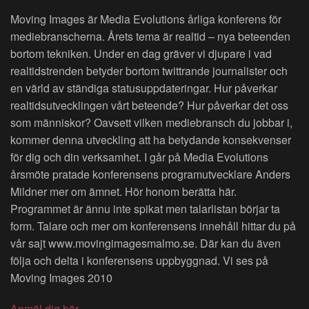
Moving Images är Media Evolutions årliga konferens för
mediebranscherna. Årets tema är realtid – nya beteenden
bortom tekniken. Under en dag gräver vi djupare i vad
realtidstrenden betyder bortom twittrande journalister och
en värld av ständiga statusuppdateringar. Hur påverkar
realtidsutvecklingen vårt beteende? Hur påverkar det oss
som människor? Oavsett vilken mediebransch du jobbar i,
kommer denna utveckling att ha betydande konsekvenser
för dig och din verksamhet. I går på Media Evolutions
årsmöte pratade konferensens programutvecklare Anders
Mildner mer om ämnet. Hör honom berätta här.
Programmet är ännu inte spikat men talarlistan börjar ta
form. Talare och mer om konferensens innehåll hittar du på
vår sajt www.movingimagesmalmo.se. Där kan du även
följa och delta i konferensens uppbyggnad. Vi ses på
Moving Images 2010
Anmäl dig här