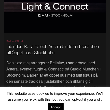
2026-04-02 |
FSF
Inbjudan: Bellalite och Astera bjuder in branschen
till Öppet hus i Stockholm
Den 12:e maj arrangerar Bellalite, i samarbete med
Astera, eventet “Light & Connect” på Studio München i
Stockholm. Dagen är ett öppet hus med fullt fokus på
den senaste trådlösa ljustekniken och riktar sig till
yrkesverksamma tekniker, fotografer och producenter.
Läs mer…
This website uses cookies to improve your experience. We'll
assume you're ok with this, but you can opt-out if you wish.
Accept