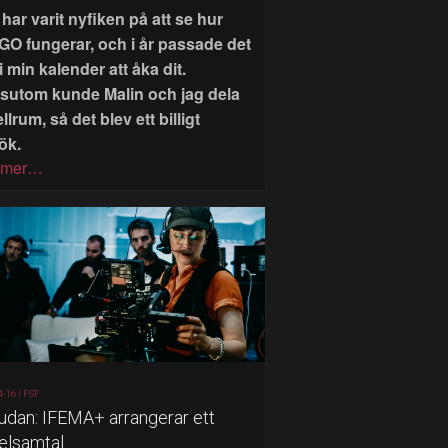
har varit nyfiken på att se hur
GO fungerar, och i år passade det
i min kalender att åka dit.
sutom kunde Malin och jag dela
llrum, så det blev ett billigt
ök.
 mer…
4-16 |
FSF
judan: IFEMA+ arrangerar ett
elsamtal