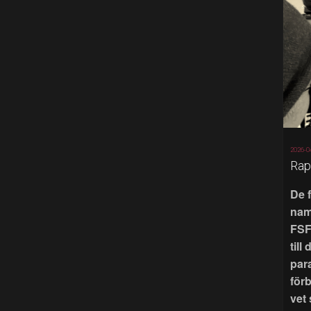
2026-0
Rap
De 
nam
FSF
till
par
för
vet