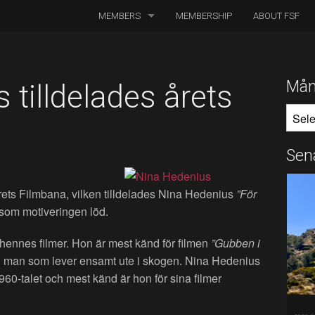
MEMBERS
MEMBERSHIP
ABOUT FSF
DIRECTORS OF PHOTOGRAPHY
ASSOCIATED CINEMATOGRAPHERS
Mån
 tilldelades årets
MÅNA
ASSOCIATED MEMBERS
HONORARY MEMBERS
Sen
BOARD MEMBERS
ets Filmbana, vilken tilldelades Nina Hedenius
”För
IN MEMORIAM
som motiveringen löd.
hennes filmer. Hon är mest känd för filmen
”Gubben i
 man som lever ensamt ute i skogen. Nina Hedenius
960-talet och mest känd är hon för sina filmer