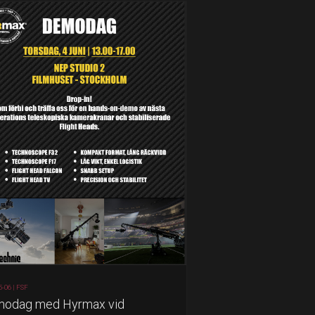
5-06 |
FSF
odag med Hyrmax vid