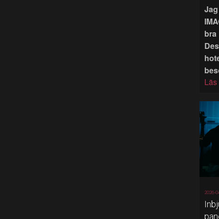
Jag 
IMA
bra 
Des
hote
bes
Läs
2026-0
Inb
pan