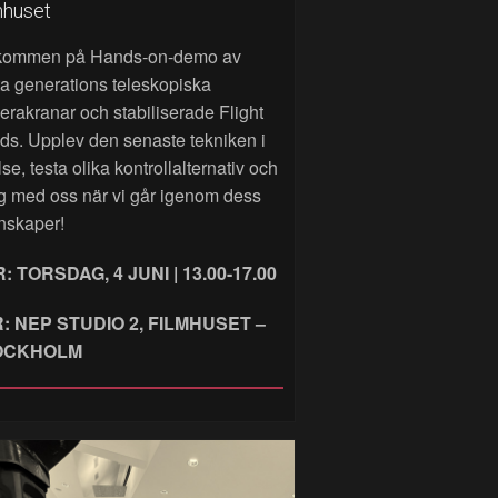
mhuset
kommen på Hands‑on‑demo av
a generations teleskopiska
rakranar och stabiliserade Flight
ds. Upplev den senaste tekniken i
lse, testa olika kontrollalternativ och
g med oss när vi går igenom dess
nskaper!
: TORSDAG, 4 JUNI | 13.00-17.00
: NEP STUDIO 2, FILMHUSET –
OCKHOLM