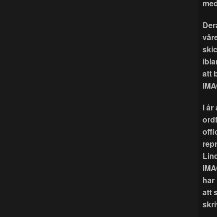
med
Der
våre
ski
ibla
att
IMA
I å
ord
offi
rep
Lin
IMA
har
att 
skri