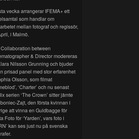
sta vecka arrangerar IFEMA+ ett
elsamtal som handlar om
rbetet mellan fotograf och regissör,
pril, i Malmö.
 Collaboration between
ematographer & Director modereras
lara Nilsson Grunning och bjuder
n prisad panel med stor erfarenhet
phia Olsson, som filmat
eblod’, ‘Charter’ och nu senast
lix serien ‘The Crown’ sitter jämte
Zboniec-Zajt, den första kvinnan i
ige att vinna en Guldbagge för
a Foto för ‘Yarden’, vars foto i
RN’ kan ses just nu på svenska
rafer.