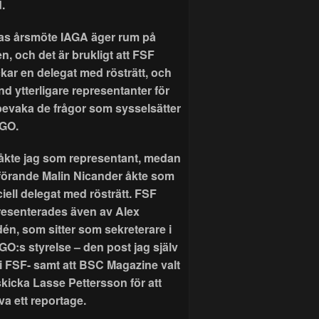
.
as årsmöte IAGA äger rum på
n, och det är brukligt att FSF
ckar en delegat med rösträtt, och
nd ytterligare representanter för
 bevaka de frågor som sysselsätter
GO.
r åkte jag som representant, medan
förande Malin Nicander åkte som
ciell delegat med rösträtt. FSF
resenterades även av Alex
dén, som sitter som sekreterare i
GO:s styrelse – den post jag själv
 i FSF- samt att BSC Magazine valt
skicka Lasse Pettersson för att
va ett reportage.