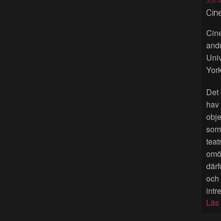
2026-0
Cin
Cine
andr
Univ
York
Det 
hav
obje
som 
teat
omöj
därf
och
intr
Läs