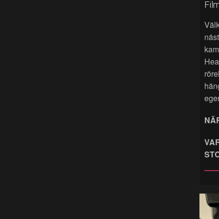
Fil
Väl
näst
kame
Hea
röre
hän
ege
NÄR
VAR
ST