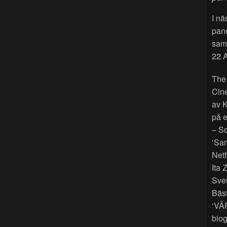
I nä
pan
sama
22 A
The
Cin
av K
på e
– So
‘Sam
Netf
Ita 
Sver
Bäst
‘VÄ
biog