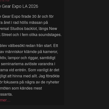
6-14 |
FSF
e Gear Expo LA 2026
 Gear Expo firade 30 år och för
a året i rad hölls mässan på
ersal Studios backlot, längs New
 Street och i fem olika soundstages.
blev välbesökt redan från start. Ett
 av människor klämde på kameror,
ktiv, lampor och riggar, samtidigt
seminarierna avlöste varandra i
rarna vid entrén. Som vanligt är det
ligt att hinna med allt. Jag försökte
ör fokusera på några av de nyheter
 möten som kändes mest
essanta.
 mer…