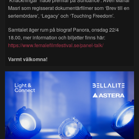
‘Knackningar’ hade premiär på Sundance’. Även Manal
Masri som regisserat dokumentärfilmer som ‘Brev till en
seriemördare’, ‘Legacy’ och ‘Touching Freedom’.
Samtalet äger rum på biograf Panora, onsdag 22/4
18.00, mer information och biljetter finns här:
https://www.femalefilmfestival.se/panel-talk/
Varmt välkomna!