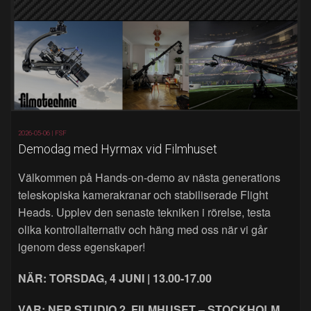
2026-05-06 |
FSF
Demodag med Hyrmax vid Filmhuset
Välkommen på Hands‑on‑demo av nästa generations
teleskopiska kamerakranar och stabiliserade Flight
Heads. Upplev den senaste tekniken i rörelse, testa
olika kontrollalternativ och häng med oss när vi går
igenom dess egenskaper!
NÄR: TORSDAG, 4 JUNI | 13.00-17.00
VAR: NEP STUDIO 2, FILMHUSET – STOCKHOLM