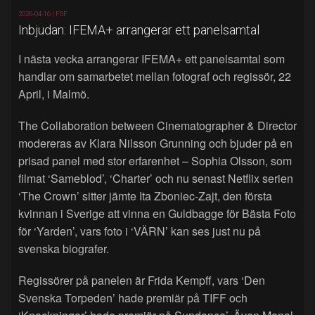
2026-04-16 |
FSF
Inbjudan: IFEMA+ arrangerar ett panelsamtal
I nästa vecka arrangerar IFEMA+ ett panelsamtal som
handlar om samarbetet mellan fotograf och regissör, 22
April, i Malmö.
The Collaboration between Cinematographer & Director
modereras av Klara Nilsson Grunning och bjuder på en
prisad panel med stor erfarenhet – Sophia Olsson, som
filmat ‘Sameblod’, ‘Charter’ och nu senast Netflix serien
‘The Crown’ sitter jämte Ita Zboniec-Zajt, den första
kvinnan i Sverige att vinna en Guldbagge för Bästa Foto
för ‘Yarden’, vars foto i ‘VÄRN’ kan ses just nu på
svenska biografer.
Regissörer på panelen är Frida Kempff, vars ‘Den
Svenska Torpeden’ hade premiär på TIFF och