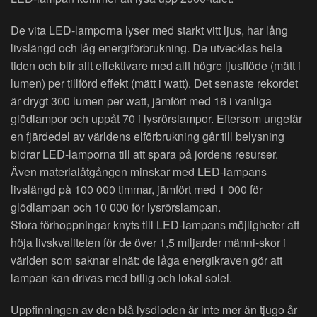
De vita LED-lamporna lyser med starkt vitt ljus, har lång
livslängd och låg energiförbrukning. De utvecklas hela
tiden och blir allt effektivare med allt högre ljusflöde (mätt i
lumen) per tillförd effekt (mätt i watt). Det senaste rekordet
är drygt 300 lumen per watt, jämfört med 16 i vanliga
glödlampor och uppåt 70 i lysrörslampor. Eftersom ungefär
en fjärdedel av världens elförbrukning går till belysning
bidrar LED-lamporna till att spara på jordens resurser.
Även materialåtgången minskar med LED-lampans
livslängd på 100 000 timmar, jämfört med 1 000 för
glödlampan och 10 000 för lysrörslampan.
Stora förhoppningar knyts till LED-lampans möjligheter att
höja livskvaliteten för de över 1,5 miljarder männi-skor i
världen som saknar elnät: de låga energikraven gör att
lampan kan drivas med billig och lokal solel.
Uppfinningen av den blå lysdioden är inte mer än tjugo år