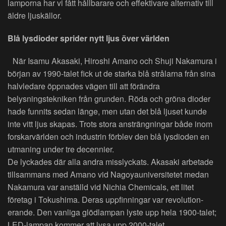
lamporna har vi fått hållbarare och effektivare alternativ till
äldre ljuskällor.
Blå lysdioder sprider nytt ljus över världen
När Isamu Akasaki, Hiroshi Amano och Shuji Nakamura i
början av 1990-talet fick ut de starka blå strålarna från sina
halvledare öppnades vägen till att förändra
belysningstekniken från grunden. Röda och gröna dioder
hade funnits sedan länge, men utan det blå ljuset kunde
inte vitt ljus skapas. Trots stora ansträngningar både inom
forskarvärlden och industrin förblev den blå lysdioden en
utmaning under tre decennier.
De lyckades där alla andra misslyckats. Akasaki arbetade
tillsammans med Amano vid Nagoyauniversitetet medan
Nakamura var anställd vid Nichia Chemicals, ett litet
företag i Tokushima. Deras uppfinningar var revolution-
erande. Den vanliga glödlampan lyste upp hela 1900-talet;
LED-lampan kommer att lysa upp 2000-talet.