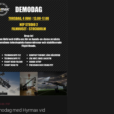
5-06 |
FSF
odag med Hyrmax vid