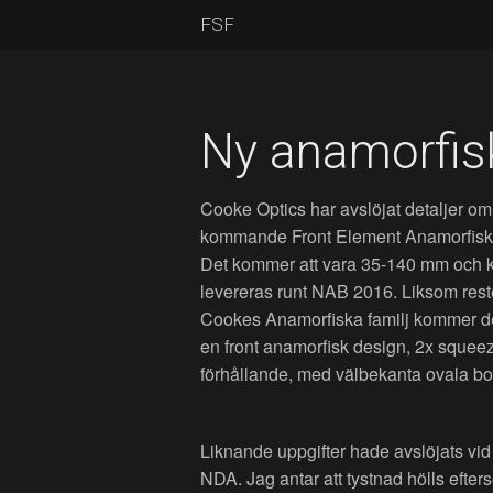
FSF
Ny anamorfis
Cooke Optics har avslöjat detaljer om
kommande Front Element Anamorfis
Det kommer att vara 35-140 mm och k
levereras runt NAB 2016. Liksom res
Cookes Anamorfiska familj kommer det
en front anamorfisk design, 2x squee
förhållande, med välbekanta ovala b
Liknande uppgifter hade avslöjats vid
NDA. Jag antar att tystnad hölls eft