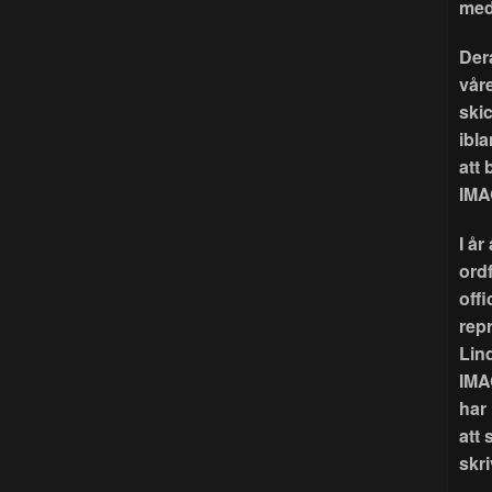
med
Der
våre
ski
ibla
att
IMA
I å
ord
offi
rep
Lin
IMA
har
att 
skri