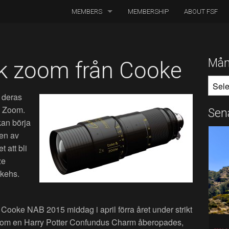
MEMBERS
MEMBERSHIP
ABOUT FSF
DIRECTORS OF PHOTOGRAPHY
ASSOCIATED CINEMATOGRAPHERS
Mån
k zoom från Cooke
MÅNA
ASSOCIATED MEMBERS
 deras
HONORARY MEMBERS
k Zoom.
Sen
an börja
BOARD MEMBERS
ten av
 att bli
IN MEMORIAM
ze
okehs.
 Cooke NAB 2015 middag i april förra året under strikt
ersom en Harry Potter Confundus Charm åberopades,