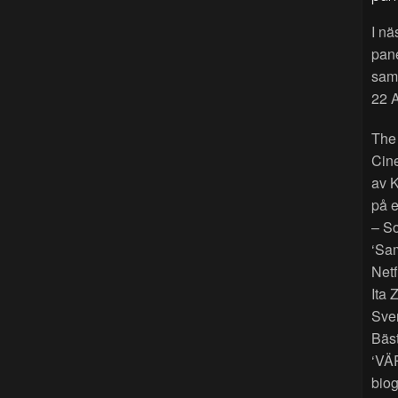
I nä
pan
sama
22 A
The
Cin
av K
på e
– So
‘Sam
Netf
Ita 
Sver
Bäst
‘VÄ
biog