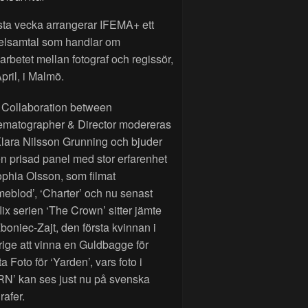
sta vecka arrangerar IFEMA+ ett
elsamtal som handlar om
rbetet mellan fotograf och regissör,
pril, i Malmö.
 Collaboration between
ematographer & Director modereras
lara Nilsson Grunning och bjuder
n prisad panel med stor erfarenhet
phia Olsson, som filmat
eblod’, ‘Charter’ och nu senast
lix serien ‘The Crown’ sitter jämte
Zboniec-Zajt, den första kvinnan i
ige att vinna en Guldbagge för
a Foto för ‘Yarden’, vars foto i
RN’ kan ses just nu på svenska
rafer.