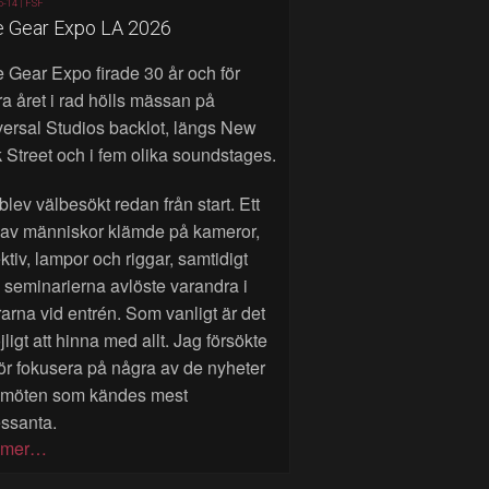
6-14 |
FSF
e Gear Expo LA 2026
 Gear Expo firade 30 år och för
a året i rad hölls mässan på
ersal Studios backlot, längs New
 Street och i fem olika soundstages.
blev välbesökt redan från start. Ett
 av människor klämde på kameror,
ktiv, lampor och riggar, samtidigt
seminarierna avlöste varandra i
rarna vid entrén. Som vanligt är det
ligt att hinna med allt. Jag försökte
ör fokusera på några av de nyheter
 möten som kändes mest
essanta.
 mer…