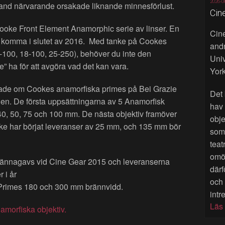
2026-0
bland närvarande orsakade liknande minnesförlust.
Cin
 Cooke Front Element Anamorphic serie av linser. En
Cine
 komma i slutet av 2016. Med tanke på Cookes
andr
0-100, 18-100, 25-250), behöver du inte den
Univ
a för att avgöra vad det kan vara.
York
ttade om Cookes anamorfiska primes på Bei Grazie
Det 
en. De första uppsättningarna av 5 Anamorfisk
hav
, 40, 50, 75 och 100 mm. De nästa objektiv framöver
obje
e har börjat leveranser av 25 mm, och 135 mm bör
som 
teat
omöj
ännagavs vid Cine Gear 2015 och leveranserna
därf
 i år
och
 Primes 180 och 300 mm brännvidd.
intr
Läs
morfiska objektiv.