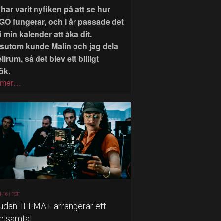
har varit nyfiken på att se hur
GO fungerar, och i år passade det
i min kalender att åka dit.
sutom kunde Malin och jag dela
llrum, så det blev ett billigt
ök.
 mer…
4-16 |
FSF
judan: IFEMA+ arrangerar ett
elsamtal