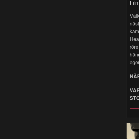
Fil
Väl
näst
kame
Hea
röre
hän
ege
NÄR
VAR
ST