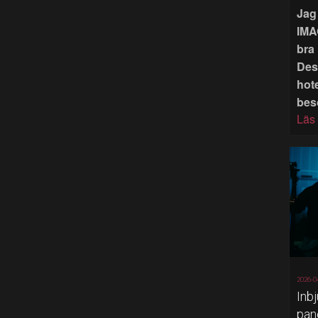
Jag 
IMA
bra 
Des
hote
bes
Läs
2026-0
Inb
pan