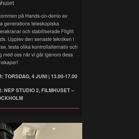
mhuset
kommen på Hands‑on‑demo av
a generations teleskopiska
rakranar och stabiliserade Flight
ds. Upplev den senaste tekniken i
lse, testa olika kontrollalternativ och
g med oss när vi går igenom dess
nskaper!
: TORSDAG, 4 JUNI | 13.00-17.00
: NEP STUDIO 2, FILMHUSET –
OCKHOLM