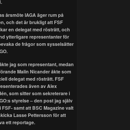
.
as årsmöte IAGA äger rum på
n, och det är brukligt att FSF
ckar en delegat med rösträtt, och
nd ytterligare representanter för
 bevaka de frågor som sysselsätter
GO.
r åkte jag som representant, medan
förande Malin Nicander åkte som
ciell delegat med rösträtt. FSF
resenterades även av Alex
dén, som sitter som sekreterare i
GO:s styrelse – den post jag själv
 i FSF- samt att BSC Magazine valt
skicka Lasse Pettersson för att
va ett reportage.