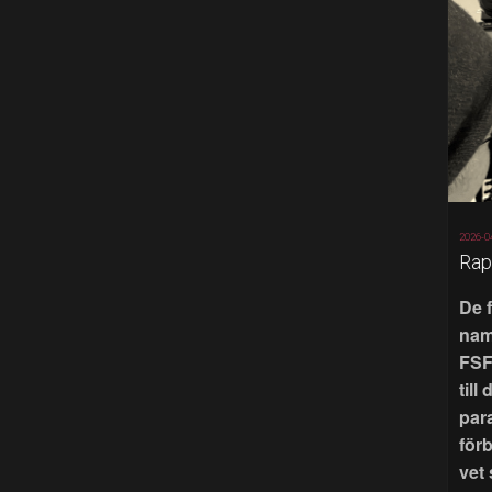
2026-0
Rap
De 
nam
FSF
till
par
för
vet