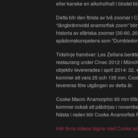
eller kanske en alkoholhalt i blodet 
Detta blir den första av två zoomar i
“långbrännvidd anamorfisk zoom” bör
historia av sfäriska zoomar (30-60, 2
spådomskompetens som ”Dumbledore” h
Tidslinje framöver: Les Zellans berä
restaurang under Cinec 2012 i Münch
objektiv levererades i april 2014: 32
kommer att vara 25 och 135 mm. Cook
levereras före utgången av detta år.
Cooke Macro Anamorphic 65 mm tillk
kommer också att påbörjas i november
Nästa i raden blir Cooke Anamorfisk
Här finns videos tagna med Cooke ana