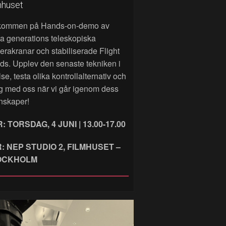
mhuset
kommen på Hands‑on‑demo av
a generations teleskopiska
rakranar och stabiliserade Flight
ds. Upplev den senaste tekniken i
lse, testa olika kontrollalternativ och
g med oss när vi går igenom dess
nskaper!
: TORSDAG, 4 JUNI | 13.00-17.00
: NEP STUDIO 2, FILMHUSET –
OCKHOLM