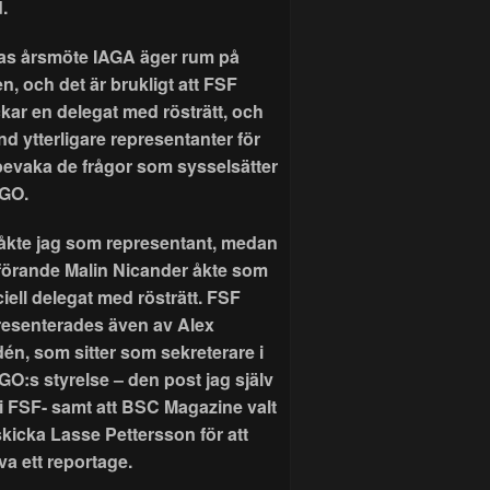
.
as årsmöte IAGA äger rum på
n, och det är brukligt att FSF
ckar en delegat med rösträtt, och
nd ytterligare representanter för
 bevaka de frågor som sysselsätter
GO.
r åkte jag som representant, medan
förande Malin Nicander åkte som
ciell delegat med rösträtt. FSF
resenterades även av Alex
dén, som sitter som sekreterare i
GO:s styrelse – den post jag själv
 i FSF- samt att BSC Magazine valt
skicka Lasse Pettersson för att
va ett reportage.