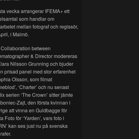
sta vecka arrangerar IFEMA+ ett
elsamtal som handlar om
rbetet mellan fotograf och regissör,
pril, i Malmö.
 Collaboration between
ematographer & Director modereras
lara Nilsson Grunning och bjuder
n prisad panel med stor erfarenhet
phia Olsson, som filmat
eblod’, ‘Charter’ och nu senast
lix serien ‘The Crown’ sitter jämte
Zboniec-Zajt, den första kvinnan i
ige att vinna en Guldbagge för
a Foto för ‘Yarden’, vars foto i
RN’ kan ses just nu på svenska
rafer.