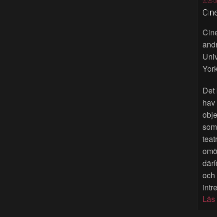
2026-0
Cin
Cine
andr
Univ
York
Det 
hav
obje
som 
teat
omöj
därf
och
intr
Läs