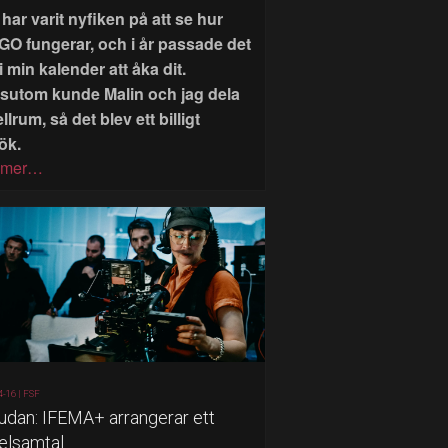
har varit nyfiken på att se hur
GO fungerar, och i år passade det
i min kalender att åka dit.
sutom kunde Malin och jag dela
llrum, så det blev ett billigt
ök.
 mer…
4-16 |
FSF
judan: IFEMA+ arrangerar ett
elsamtal