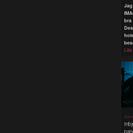
Jag 
IMA
bra 
Des
hote
bes
Läs
2026-0
Inb
pan