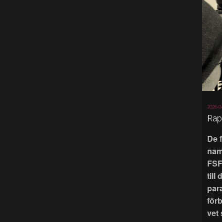
2026-0
Rap
De 
nam
FSF
till
par
för
vet