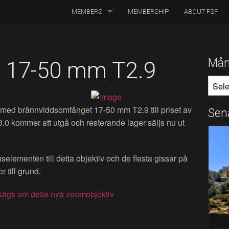
MEMBERS
MEMBERSHIP
ABOUT FSF
DIRECTORS OF PHOTOGRAPHY
ASSOCIATED CINEMATOGRAPHERS
Mån
 17-50 mm T2.9
MÅNA
ASSOCIATED MEMBERS
HONORARY MEMBERS
med brännviddsomfånget 17-50 mm T2.9 till priset av
Sen
 kommer att utgå och resterande lager säljs nu ut
BOARD MEMBERS
IN MEMORIAM
selementen till detta objektiv och de flesta gissar på
r till grund.
ägs om detta nya zoomobjektiv