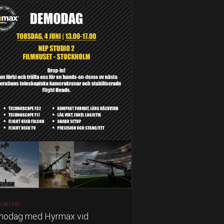
5-06 |
FSF
odag med Hyrmax vid