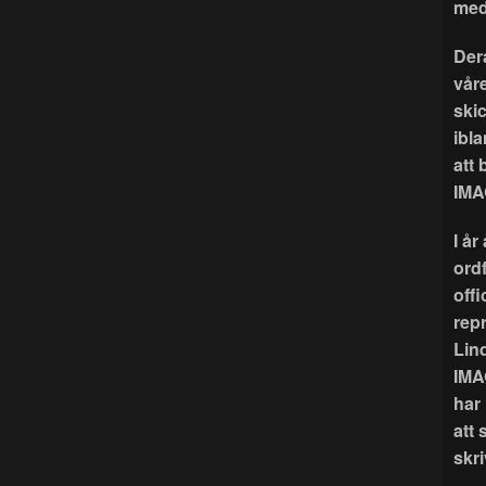
med
Der
våre
ski
ibla
att
IMA
I å
ord
offi
rep
Lin
IMA
har
att 
skri