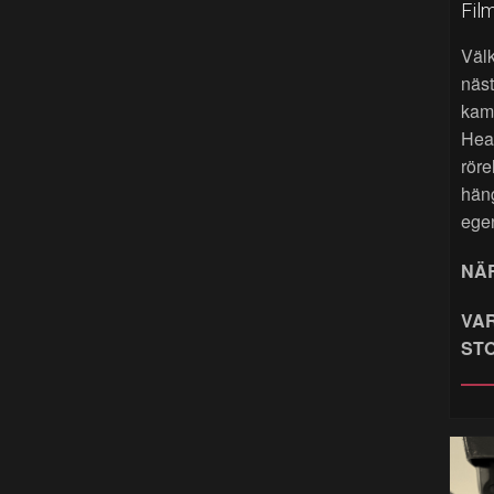
Fil
Väl
näst
kame
Hea
röre
hän
ege
NÄR
VAR
ST