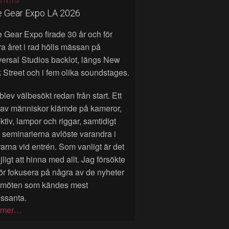
6-14 |
FSF
e Gear Expo LA 2026
 Gear Expo firade 30 år och för
a året i rad hölls mässan på
ersal Studios backlot, längs New
 Street och i fem olika soundstages.
blev välbesökt redan från start. Ett
 av människor klämde på kameror,
ktiv, lampor och riggar, samtidigt
seminarierna avlöste varandra i
rarna vid entrén. Som vanligt är det
ligt att hinna med allt. Jag försökte
ör fokusera på några av de nyheter
 möten som kändes mest
essanta.
 mer…