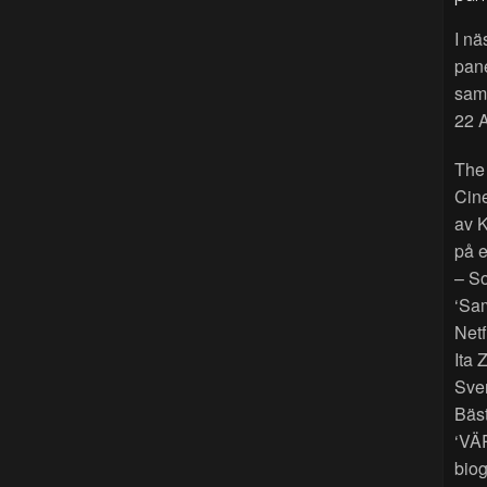
I nä
pan
sama
22 A
The
Cin
av K
på e
– So
‘Sam
Netf
Ita 
Sver
Bäst
‘VÄ
biog