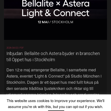
2026-04-02 |
FSF
Inbjudan: Bellalite och Astera bjuder in branschen
till Öppet hus i Stockholm
Den 12:e maj arrangerar Bellalite, i samarbete med
Astera, eventet “Light & Connect” på Studio München i
Stockholm. Dagen är ett öppet hus med fullt fokus på
den senaste trådlösa ljustekniken och riktar sig till
yrkesverksamma tekniker, fotografer och producenter.
Läs mer…
This website uses cookies to improve your experience. We'll
assume you're ok with this, but you can opt-out if you wish.