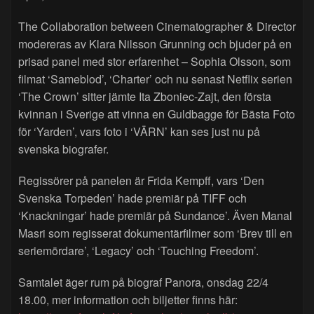
The Collaboration between Cinematographer & Director
modereras av Klara Nilsson Grunning och bjuder på en
prisad panel med stor erfarenhet – Sophia Olsson, som
filmat ‘Sameblod’, ‘Charter’ och nu senast Netflix serien
‘The Crown’ sitter jämte Ita Zboniec-Zajt, den första
kvinnan i Sverige att vinna en Guldbagge för Bästa Foto
för ‘Yarden’, vars foto i ‘VÄRN’ kan ses just nu på
svenska biografer.
Regissörer på panelen är Frida Kempff, vars ‘Den
Svenska Torpeden’ hade premiär på TIFF och
‘Knackningar’ hade premiär på Sundance’. Även Manal
Masri som regisserat dokumentärfilmer som ‘Brev till en
seriemördare’, ‘Legacy’ och ‘Touching Freedom’.
Samtalet äger rum på biograf Panora, onsdag 22/4
18.00, mer information och biljetter finns här: