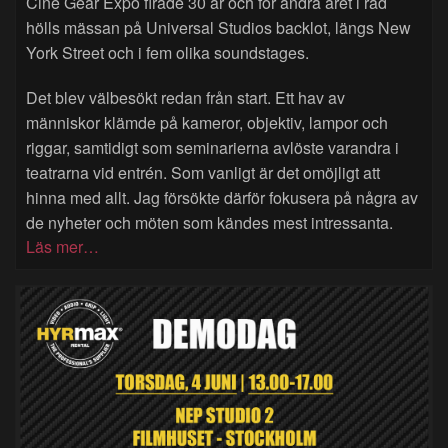
Cine Gear Expo firade 30 år och för andra året i rad
hölls mässan på Universal Studios backlot, längs New
York Street och i fem olika soundstages.
Det blev välbesökt redan från start. Ett hav av
människor klämde på kameror, objektiv, lampor och
riggar, samtidigt som seminarierna avlöste varandra i
teatrarna vid entrén. Som vanligt är det omöjligt att
hinna med allt. Jag försökte därför fokusera på några av
de nyheter och möten som kändes mest intressanta.
Läs mer…