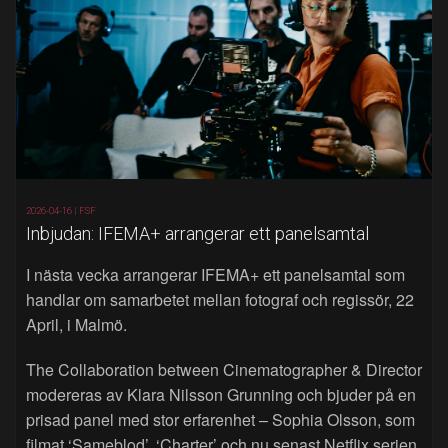
2026-04-16 |
FSF
Inbjudan: IFEMA+ arrangerar ett panelsamtal
I nästa vecka arrangerar IFEMA+ ett panelsamtal som
handlar om samarbetet mellan fotograf och regissör, 22
April, i Malmö.
The Collaboration between Cinematographer & Director
modereras av Klara Nilsson Grunning och bjuder på en
prisad panel med stor erfarenhet – Sophia Olsson, som
filmat ‘Sameblod’, ‘Charter’ och nu senast Netflix serien