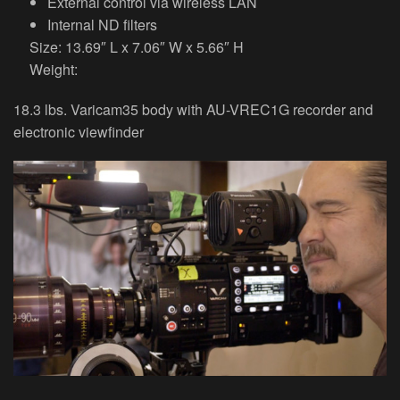
External control via wireless LAN
Internal ND filters
Size: 13.69″ L x 7.06″ W x 5.66″ H
Weight:
18.3 lbs. Varicam35 body with AU-VREC1G recorder and
electronic viewfinder