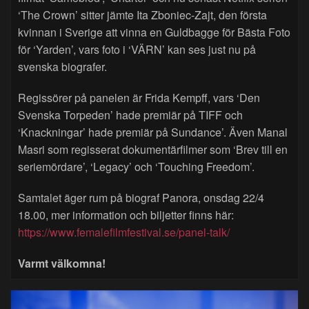
‘The Crown’ sitter jämte Ita Zboniec-Zajt, den första
kvinnan i Sverige att vinna en Guldbagge för Bästa Foto
för ‘Yarden’, vars foto i ‘VÄRN’ kan ses just nu på
svenska biografer.
Regissörer på panelen är Frida Kempff, vars ‘Den
Svenska Torpeden’ hade premiär på TIFF och
‘Knackningar’ hade premiär på Sundance’. Även Manal
Masri som regisserat dokumentärfilmer som ‘Brev till en
seriemördare’, ‘Legacy’ och ‘Touching Freedom’.
Samtalet äger rum på biograf Panora, onsdag 22/4
18.00, mer information och biljetter finns här:
https://www.femalefilmfestival.se/panel-talk/
Varmt välkomna!