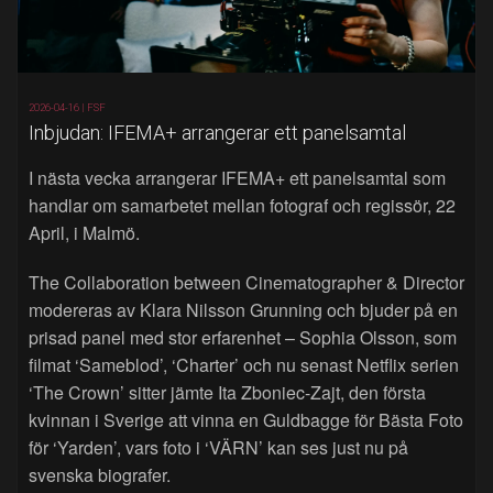
2026-04-16 |
FSF
Inbjudan: IFEMA+ arrangerar ett panelsamtal
I nästa vecka arrangerar IFEMA+ ett panelsamtal som
handlar om samarbetet mellan fotograf och regissör, 22
April, i Malmö.
The Collaboration between Cinematographer & Director
modereras av Klara Nilsson Grunning och bjuder på en
prisad panel med stor erfarenhet – Sophia Olsson, som
filmat ‘Sameblod’, ‘Charter’ och nu senast Netflix serien
‘The Crown’ sitter jämte Ita Zboniec-Zajt, den första
kvinnan i Sverige att vinna en Guldbagge för Bästa Foto
för ‘Yarden’, vars foto i ‘VÄRN’ kan ses just nu på
svenska biografer.