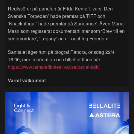
Regissörer på panelen är Frida Kempff, vars ‘Den
Svenska Torpeden’ hade premiär på TIFF och
‘Knackningar’ hade premiär på Sundance’. Även Manal
Masri som regisserat dokumentärfilmer som ‘Brev till en
seriemördare’, ‘Legacy’ och ‘Touching Freedom’.
Samtalet äger rum på biograf Panora, onsdag 22/4
18.00, mer information och biljetter finns här:
https://www.femalefilmfestival.se/panel-talk/
Varmt välkomna!