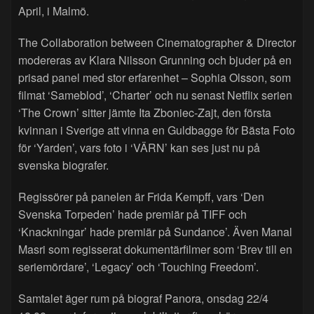
April, i Malmö.
The Collaboration between Cinematographer & Director
modereras av Klara Nilsson Grunning och bjuder på en
prisad panel med stor erfarenhet – Sophia Olsson, som
filmat ‘Sameblod’, ‘Charter’ och nu senast Netflix serien
‘The Crown’ sitter jämte Ita Zboniec-Zajt, den första
kvinnan i Sverige att vinna en Guldbagge för Bästa Foto
för ‘Yarden’, vars foto i ‘VÄRN’ kan ses just nu på
svenska biografer.
Regissörer på panelen är Frida Kempff, vars ‘Den
Svenska Torpeden’ hade premiär på TIFF och
‘Knackningar’ hade premiär på Sundance’. Även Manal
Masri som regisserat dokumentärfilmer som ‘Brev till en
seriemördare’, ‘Legacy’ och ‘Touching Freedom’.
Samtalet äger rum på biograf Panora, onsdag 22/4