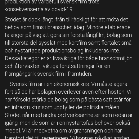
produktion av värdefull svensk film trots
konsekvenserna av covid-19.
Stödet är dock långt ifrån tillräckligt för att möta det
behov som finns i branschen idag. Mindre etablerade
talanger på väg att göra sin första långfilm, bolag som
till största del sysslat med kortfilm samt flertalet små
och nystartade produktionsbolag inkluderas inte.
Dessa kategorier är livsviktiga för både branschmiljön
och återväxten, viktiga förutsättningar för en
framgångsrik svensk film i framtiden.
– Svensk film är i en ekonomisk kris. Vi måste agera
fort så de här bolagen överlever även efter hösten. Vi
har försökt stärka de bolag som på bästa sätt står för
en infrastruktur som uppfyller de politiska målen.
Stödet når med andra ord verksamheter som redan är
igång, men de som är i en nystartsfas behöver också
medel. Vi är medvetna om avgränsningen och har
framfört det till regeringen. Vi hoppas på ökat anslag