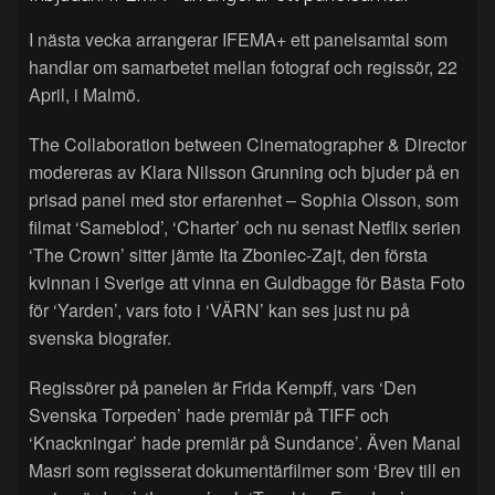
I nästa vecka arrangerar IFEMA+ ett panelsamtal som
handlar om samarbetet mellan fotograf och regissör, 22
April, i Malmö.
The Collaboration between Cinematographer & Director
modereras av Klara Nilsson Grunning och bjuder på en
prisad panel med stor erfarenhet – Sophia Olsson, som
filmat ‘Sameblod’, ‘Charter’ och nu senast Netflix serien
‘The Crown’ sitter jämte Ita Zboniec-Zajt, den första
kvinnan i Sverige att vinna en Guldbagge för Bästa Foto
för ‘Yarden’, vars foto i ‘VÄRN’ kan ses just nu på
svenska biografer.
Regissörer på panelen är Frida Kempff, vars ‘Den
Svenska Torpeden’ hade premiär på TIFF och
‘Knackningar’ hade premiär på Sundance’. Även Manal
Masri som regisserat dokumentärfilmer som ‘Brev till en