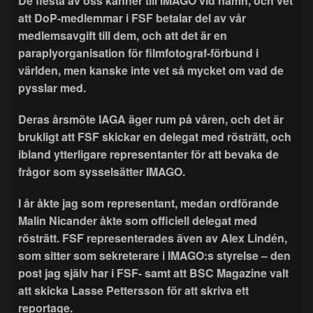
De flesta av oss känner till IMAGO vid namn, och vet
att DoP-medlemmar i FSF betalar del av vår
medlemsavgift till dem, och att det är en
paraplyorganisation för filmfotograf-förbund i
världen, men kanske inte vet så mycket om vad de
pysslar med.
Deras årsmöte IAGA äger rum på våren, och det är
brukligt att FSF skickar en delegat med rösträtt, och
ibland ytterligare representanter för att bevaka de
frågor som sysselsätter IMAGO.
I år åkte jag som representant, medan ordförande
Malin Nicander åkte som officiell delegat med
rösträtt. FSF representerades även av Alex Lindén,
som sitter som sekreterare i IMAGO:s styrelse – den
post jag själv har i FSF- samt att BSC Magazine valt
att skicka Lasse Pettersson för att skriva ett
reportage.