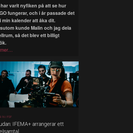
har varit nyfiken på att se hur
GO fungerar, och i år passade det
i min kalender att åka dit.
sutom kunde Malin och jag dela
llrum, så det blev ett billigt
ök.
 mer…
4-16 |
FSF
judan: IFEMA+ arrangerar ett
elsamtal