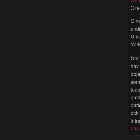
2026-0
Cin
Cine
andr
Univ
York
Det 
hav
obje
som 
teat
omöj
därf
och
intr
Läs