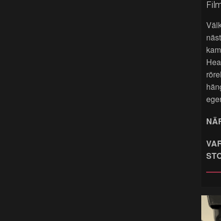
Fil
Väl
näst
kame
Hea
röre
hän
ege
NÄR
VAR
ST