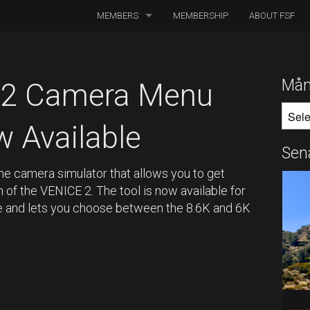
MEMBERS
MEMBERSHIP
ABOUT FSF
DIRECTORS OF PHOTOGRAPHY
ASSOCIATED CINEMATOGRAPHERS
Mån
 2 Camera Menu
MÅNA
ASSOCIATED MEMBERS
 Available
HONORARY MEMBERS
Sen
BOARD MEMBERS
ne camera simulator that allows you to get
of the VENICE 2. The tool is now available for
IN MEMORIAM
e and lets you choose between the 8.6K and 6K