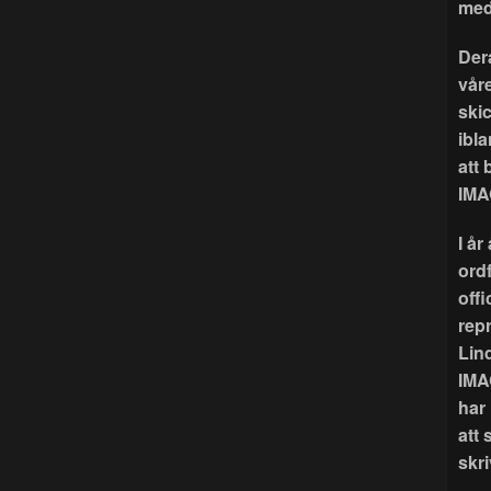
med
Der
våre
ski
ibla
att
IMA
I å
ord
offi
rep
Lin
IMA
har
att 
skri