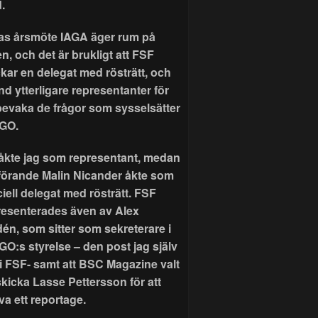
.
as årsmöte IAGA äger rum på
n, och det är brukligt att FSF
ckar en delegat med rösträtt, och
nd ytterligare representanter för
 bevaka de frågor som sysselsätter
GO.
r åkte jag som representant, medan
förande Malin Nicander åkte som
ciell delegat med rösträtt. FSF
resenterades även av Alex
dén, som sitter som sekreterare i
GO:s styrelse – den post jag själv
 i FSF- samt att BSC Magazine valt
skicka Lasse Pettersson för att
va ett reportage.