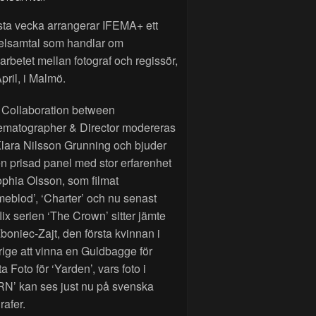
sta vecka arrangerar IFEMA+ ett
elsamtal som handlar om
rbetet mellan fotograf och regissör,
pril, i Malmö.
 Collaboration between
ematographer & Director modereras
lara Nilsson Grunning och bjuder
n prisad panel med stor erfarenhet
phia Olsson, som filmat
eblod’, ‘Charter’ och nu senast
lix serien ‘The Crown’ sitter jämte
Zboniec-Zajt, den första kvinnan i
ige att vinna en Guldbagge för
a Foto för ‘Yarden’, vars foto i
RN’ kan ses just nu på svenska
rafer.