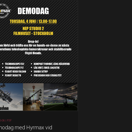
5-06 |
FSF
odag med Hyrmax vid