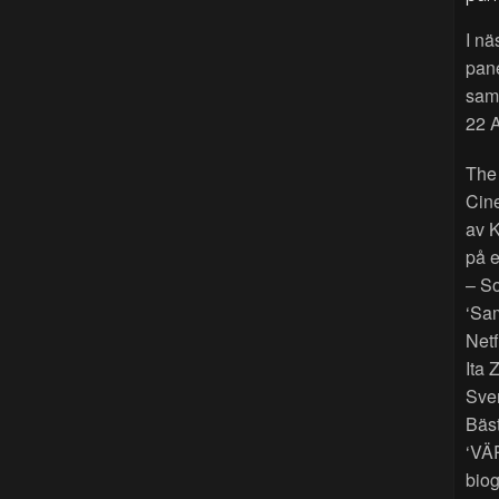
I nä
pan
sama
22 A
The
Cin
av K
på e
– So
‘Sam
Netf
Ita 
Sver
Bäst
‘VÄ
biog