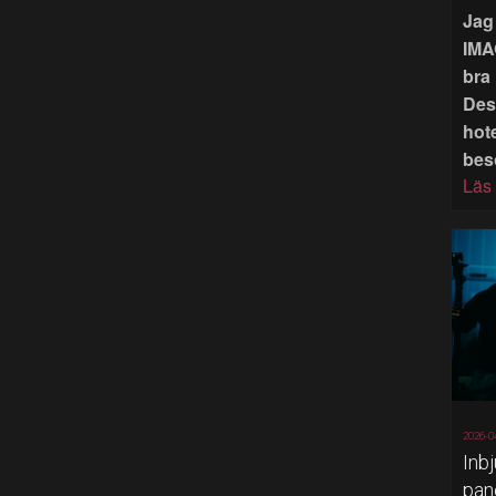
Jag 
IMA
bra 
Des
hote
bes
Läs
2026-0
Inb
pan