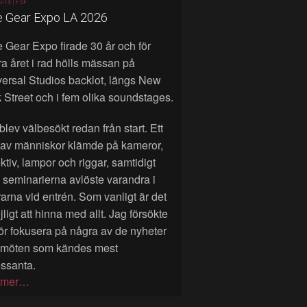
6-14 |
FSF
e Gear Expo LA 2026
 Gear Expo firade 30 år och för
a året i rad hölls mässan på
ersal Studios backlot, längs New
 Street och i fem olika soundstages.
blev välbesökt redan från start. Ett
 av människor klämde på kameror,
ktiv, lampor och riggar, samtidigt
seminarierna avlöste varandra i
rarna vid entrén. Som vanligt är det
ligt att hinna med allt. Jag försökte
ör fokusera på några av de nyheter
 möten som kändes mest
essanta.
 mer…