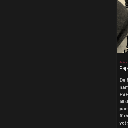
2026-0
Rap
De 
nam
FSF
till
par
för
vet