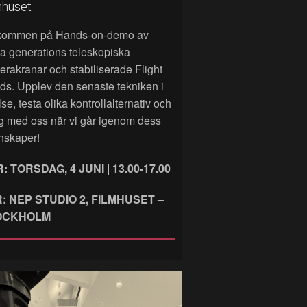
mhuset
kommen på Hands‑on‑demo av
a generations teleskopiska
rakranar och stabiliserade Flight
ds. Upplev den senaste tekniken i
lse, testa olika kontrollalternativ och
g med oss när vi går igenom dess
nskaper!
: TORSDAG, 4 JUNI | 13.00-17.00
: NEP STUDIO 2, FILMHUSET –
OCKHOLM