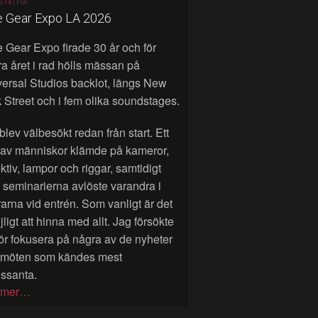
6-14 |
FSF
e Gear Expo LA 2026
 Gear Expo firade 30 år och för
a året i rad hölls mässan på
ersal Studios backlot, längs New
 Street och i fem olika soundstages.
blev välbesökt redan från start. Ett
 av människor klämde på kameror,
ktiv, lampor och riggar, samtidigt
seminarierna avlöste varandra i
rarna vid entrén. Som vanligt är det
ligt att hinna med allt. Jag försökte
ör fokusera på några av de nyheter
 möten som kändes mest
essanta.
 mer…