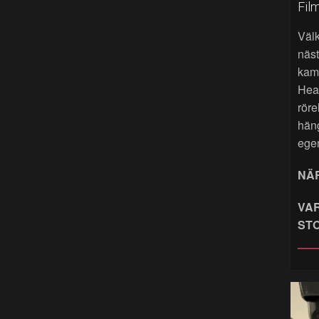
Fil
Väl
näst
kame
Hea
röre
hän
ege
NÄR
VAR
ST