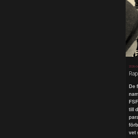
2026-0
Rap
De 
nam
FSF
till
par
för
vet