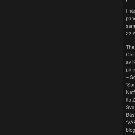
I nä
pan
sama
22 A
The
Cin
av K
på e
– So
‘Sam
Netf
Ita 
Sver
Bäst
‘VÄ
biog