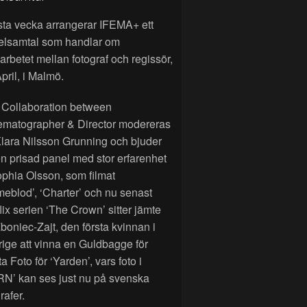
sta vecka arrangerar IFEMA+ ett
elsamtal som handlar om
rbetet mellan fotograf och regissör,
pril, i Malmö.
 Collaboration between
ematographer & Director modereras
lara Nilsson Grunning och bjuder
n prisad panel med stor erfarenhet
phia Olsson, som filmat
eblod’, ‘Charter’ och nu senast
lix serien ‘The Crown’ sitter jämte
Zboniec-Zajt, den första kvinnan i
ige att vinna en Guldbagge för
a Foto för ‘Yarden’, vars foto i
RN’ kan ses just nu på svenska
rafer.