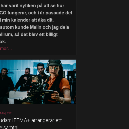
har varit nyfiken på att se hur
GO fungerar, och i år passade det
i min kalender att åka dit.
sutom kunde Malin och jag dela
llrum, så det blev ett billigt
ök.
 mer…
4-16 |
FSF
judan: IFEMA+ arrangerar ett
elsamtal