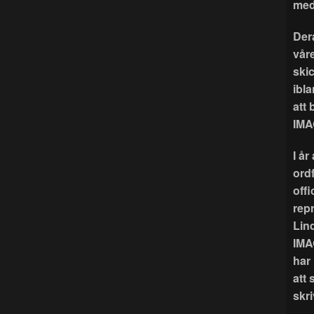
med
Der
våre
ski
ibla
att
IMA
I å
ord
offi
rep
Lin
IMA
har
att 
skri