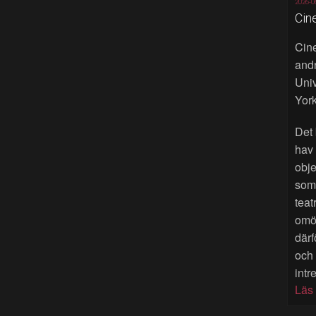
2026-0
Cin
Cine
andr
Univ
York
Det 
hav
obje
som 
teat
omöj
därf
och
intr
Läs