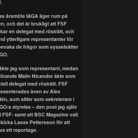
.
as årsmöte IAGA äger rum på
n, och det är brukligt att FSF
ckar en delegat med rösträtt, och
nd ytterligare representanter för
 bevaka de frågor som sysselsätter
GO.
r åkte jag som representant, medan
förande Malin Nicander åkte som
ciell delegat med rösträtt. FSF
resenterades även av Alex
dén, som sitter som sekreterare i
GO:s styrelse – den post jag själv
 i FSF- samt att BSC Magazine valt
skicka Lasse Pettersson för att
va ett reportage.