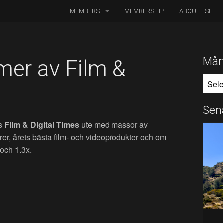
MEMBERS
MEMBERSHIP
ABOUT FSF
DIRECTORS OF PHOTOGRAPHY
ASSOCIATED CINEMATOGRAPHERS
Mån
er av Film &
MÅNA
ASSOCIATED MEMBERS
HONORARY MEMBERS
Sen
’s
Film & Digital Times
ute med massor av
BOARD MEMBERS
orer, årets bästa film- och videoprodukter och om
IN MEMORIAM
och 1.3x.