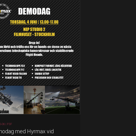
5-06 |
FSF
odag med Hyrmax vid