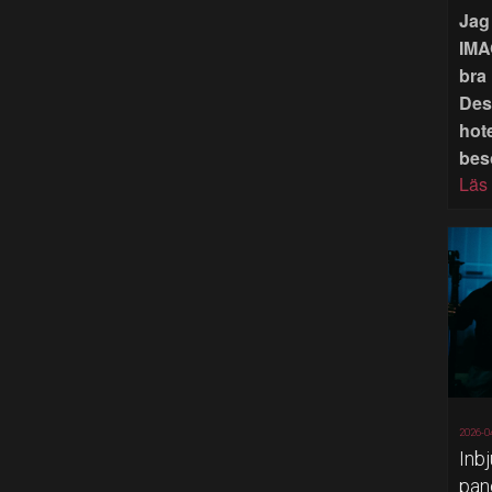
Jag 
IMA
bra 
Des
hote
bes
Läs
2026-0
Inb
pan