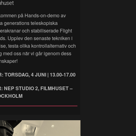
mhuset
kommen på Hands‑on‑demo av
a generations teleskopiska
rakranar och stabiliserade Flight
ds. Upplev den senaste tekniken i
lse, testa olika kontrollalternativ och
g med oss när vi går igenom dess
nskaper!
: TORSDAG, 4 JUNI | 13.00-17.00
: NEP STUDIO 2, FILMHUSET –
OCKHOLM