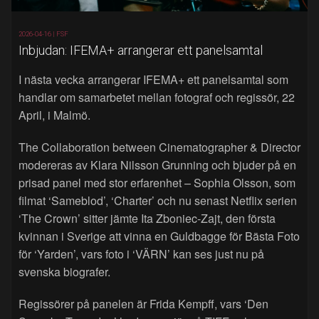
2026-04-16 |
FSF
Inbjudan: IFEMA+ arrangerar ett panelsamtal
I nästa vecka arrangerar IFEMA+ ett panelsamtal som
handlar om samarbetet mellan fotograf och regissör, 22
April, i Malmö.
The Collaboration between Cinematographer & Director
modereras av Klara Nilsson Grunning och bjuder på en
prisad panel med stor erfarenhet – Sophia Olsson, som
filmat ‘Sameblod’, ‘Charter’ och nu senast Netflix serien
‘The Crown’ sitter jämte Ita Zboniec-Zajt, den första
kvinnan i Sverige att vinna en Guldbagge för Bästa Foto
för ‘Yarden’, vars foto i ‘VÄRN’ kan ses just nu på
svenska biografer.
Regissörer på panelen är Frida Kempff, vars ‘Den