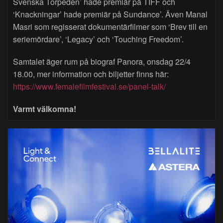
Svenska Torpeden’ hade premiär på TIFF och
‘Knackningar’ hade premiär på Sundance’. Även Manal
Masri som regisserat dokumentärfilmer som ‘Brev till en
seriemördare’, ‘Legacy’ och ‘Touching Freedom’.
Samtalet äger rum på biograf Panora, onsdag 22/4
18.00, mer information och biljetter finns här:
https://www.femalefilmfestival.se/panel-talk/
Varmt välkomna!