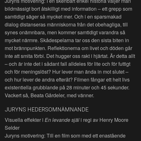
Juryns motivering: I en skenbart enkel historia väljer man
bildmässigt bort åtskilligt med information – ett grepp som
samtidigt säger så mycket mer. Och i en sparsmakad
dialog distanseras människorna från det obehagliga, till
synes onämnbara, men kommer samtidigt varandra så
mycket närmre. Skådespelarna tar oss den sista biten in
mot brännpunkten. Reflektionerna om livet och döden går
inte att smita förbi. Det hugger oss rakt i hjärtat. Är detta allt
– och är inte det i sådant fall alldeles för lite och för futtigt
och för meningslöst? Hur lever man ända in mot slutet –
och hur lever de andra efteråt? Filmen fångar ett helt livs
existentiella grubblande på 28 minuter och 45 sekunder.
Vackert så, Beata Gårdeler, med vänner.
JURYNS HEDERSOMNÄMNANDE
Visuella effekter i
En levande själ
i regi av Henry Moore
Selder
Juryns motivering: Till en film som med ett enastående