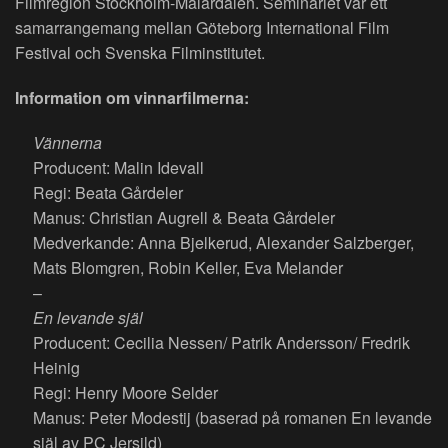
Filmregion Stockholm-Mälardalen. Seminariet var ett
samarrangemang mellan Göteborg International Film
Festival och Svenska Filminstitutet.
Information om vinnarfilmerna:
Vännerna
Producent: Malin Idevall
Regi: Beata Gårdeler
Manus: Christian Augrell & Beata Gårdeler
Medverkande: Anna Bjelkerud, Alexander Salzberger,
Mats Blomgren, Robin Keller, Eva Melander
–
En levande själ
Producent: Cecilia Nessen/ Patrik Andersson/ Fredrik
Heinig
Regi: Henry Moore Selder
Manus: Peter Modestij (baserad på romanen En levande
själ av PC Jersild)