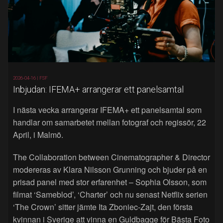
2026-04-16 |
FSF
Inbjudan: IFEMA+ arrangerar ett panelsamtal
I nästa vecka arrangerar IFEMA+ ett panelsamtal som
handlar om samarbetet mellan fotograf och regissör, 22
April, i Malmö.
The Collaboration between Cinematographer & Director
modereras av Klara Nilsson Grunning och bjuder på en
prisad panel med stor erfarenhet – Sophia Olsson, som
filmat ‘Sameblod’, ‘Charter’ och nu senast Netflix serien
‘The Crown’ sitter jämte Ita Zboniec-Zajt, den första
kvinnan i Sverige att vinna en Guldbagge för Bästa Foto