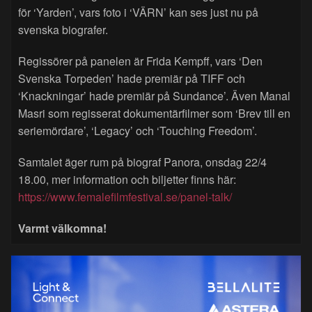
för ‘Yarden’, vars foto i ‘VÄRN’ kan ses just nu på
svenska biografer.
Regissörer på panelen är Frida Kempff, vars ‘Den
Svenska Torpeden’ hade premiär på TIFF och
‘Knackningar’ hade premiär på Sundance’. Även Manal
Masri som regisserat dokumentärfilmer som ‘Brev till en
seriemördare’, ‘Legacy’ och ‘Touching Freedom’.
Samtalet äger rum på biograf Panora, onsdag 22/4
18.00, mer information och biljetter finns här:
https://www.femalefilmfestival.se/panel-talk/
Varmt välkomna!