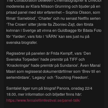
The Collaboration between Cinematographer & Director
modereras av Klara Nilsson Grunning och bjuder på en
prisad panel med stor erfarenhet – Sophia Olsson, som
filmat ‘Sameblod’, ‘Charter’ och nu senast Netflix serien
‘The Crown’ sitter jämte Ita Zboniec-Zajt, den första
kvinnan i Sverige att vinna en Guldbagge för Bästa Foto
för ‘Yarden’, vars foto i ‘VÄRN’ kan ses just nu på
svenska biografer.
Regissörer på panelen är Frida Kempff, vars ‘Den
Svenska Torpeden’ hade premiär på TIFF och
‘Knackningar’ hade premiär på Sundance’. Även Manal
Masri som regisserat dokumentärfilmer som ‘Brev till en
seriemördare’, ‘Legacy’ och ‘Touching Freedom’.
Samtalet äger rum på biograf Panora, onsdag 22/4
18.00, mer information och biljetter finns här:
https://www.femalefilmfestival.se/panel-talk/