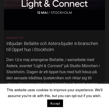
2026-04-02 |
FSF
Inbjudan: Bellalite och Astera bjuder in branschen
till Öppet hus i Stockholm
Den 12:e maj arrangerar Bellalite, i samarbete med
Astera, eventet “Light & Connect” på Studio München i
Stockholm. Dagen är ett öppet hus med fullt fokus på
den senaste trådlösa ljustekniken och riktar sig till
yrkesverksamma tekniker, fotografer och producenter.
Läs mer…
This website uses cookies to improve your experience. We'll
assume you're ok with this, but you can opt-out if you wish.
Accept