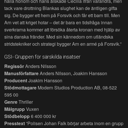
hålla honom och hans älskade Cecilia ifrån varandra, men
tack vare drottning Blankas slughet kan de äntligen gifta
sig. De bygger ett hem på Forsvik och får ett barn till. Men
Arn vet att kriget hotar – det är bara en tidsfråga innan
sverkrarna kommer att försöka återta kronan med hjälp av
sina danska fränder. Med sin kännedom om utländska
stridstekniker och strategi bygger Arn en armé på Forsvik.”
GSI- Gruppen för särskilda insatser
Regissör
Anders Nilsson
Manusförfattare
Anders Nilsson, Joakim Hansson
Producent
Joakim Hansson
Stödmottagare
Modern Studios Production AB, 08-522
595 00
Genre
Thriller
Målgrupp
Vuxen
Stödbelopp
6 400 000 kr
Presstext
”Polisen Johan Falk börjar arbeta inom en grupp