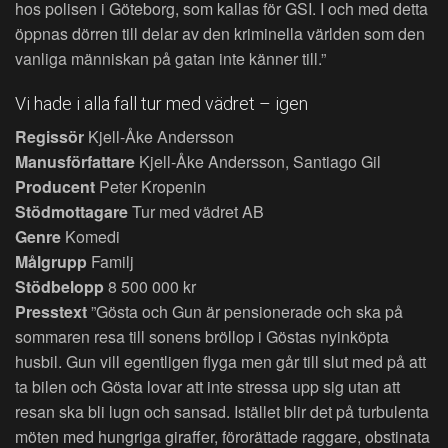
hos polisen i Göteborg, som kallas för GSI. I och med detta
öppnas dörren till delar av den kriminella världen som den
vanliga människan på gatan inte känner till.”
Vi hade i alla fall tur med vädret – igen
Regissör
Kjell-Åke Andersson
Manusförfattare
Kjell-Åke Andersson, Santiago Gil
Producent
Peter Kropenin
Stödmottagare
Tur med vädret AB
Genre
Komedi
Målgrupp
Familj
Stödbelopp
8 500 000 kr
Presstext
”Gösta och Gun är pensionerade och ska på
sommaren resa till sonens bröllop i Göstas nyinköpta
husbil. Gun vill egentligen flyga men går till slut med på att
ta bilen och Gösta lovar att inte stressa upp sig utan att
resan ska bli lugn och sansad. Istället blir det på turbulenta
möten med hungriga giraffer, förorättade raggare, obstinata