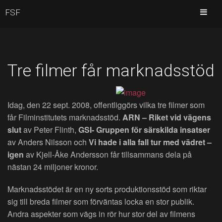
FSF
Tre filmer får marknadsstöd
Idag, den 22 sept. 2008, offentliggörs vilka tre filmer som
får Filminstitutets marknadsstöd.
ARN – Riket vid vägens
slut
av Peter Flinth,
GSI- Gruppen för särskilda insatser
av Anders Nilsson och
Vi hade i alla fall tur med vädret –
igen
av Kjell-Åke Andersson får tillsammans dela på
nästan 24 miljoner kronor.
Marknadsstödet är en ny sorts produktionsstöd som riktar
sig till breda filmer som förväntas locka en stor publik.
Andra aspekter som vägs in rör hur stor del av filmens