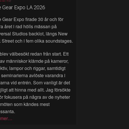
6-14 |
FSF
e Gear Expo LA 2026
 Gear Expo firade 30 år och för
a året i rad hölls mässan på
ersal Studios backlot, längs New
 Street och i fem olika soundstages.
blev välbesökt redan från start. Ett
 av människor klämde på kameror,
ktiv, lampor och riggar, samtidigt
seminarierna avlöste varandra i
rarna vid entrén. Som vanligt är det
ligt att hinna med allt. Jag försökte
ör fokusera på några av de nyheter
 möten som kändes mest
essanta.
 mer…