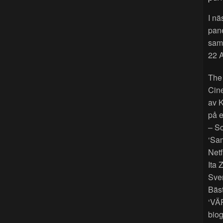
I nä
pan
sama
22 A
The
Cin
av K
på e
– So
‘Sam
Netf
Ita 
Sver
Bäst
‘VÄ
biog