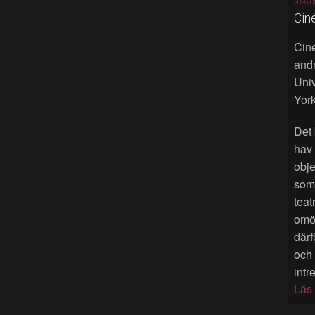
2026-0
Cin
Cine
andr
Univ
York
Det 
hav
obje
som 
teat
omöj
därf
och
intr
Läs