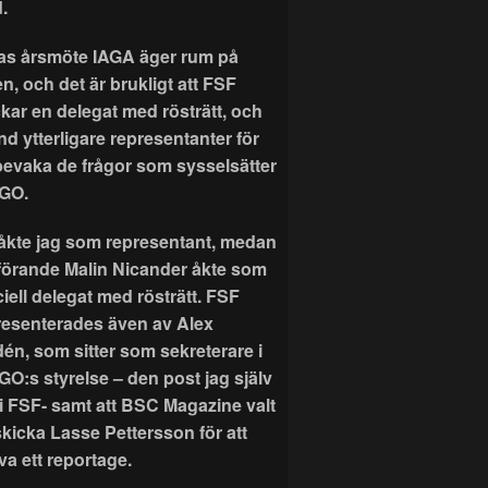
.
as årsmöte IAGA äger rum på
n, och det är brukligt att FSF
ckar en delegat med rösträtt, och
nd ytterligare representanter för
 bevaka de frågor som sysselsätter
GO.
r åkte jag som representant, medan
förande Malin Nicander åkte som
ciell delegat med rösträtt. FSF
resenterades även av Alex
dén, som sitter som sekreterare i
GO:s styrelse – den post jag själv
 i FSF- samt att BSC Magazine valt
skicka Lasse Pettersson för att
va ett reportage.