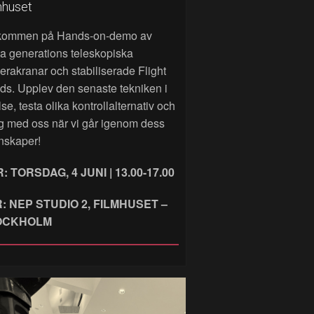
mhuset
kommen på Hands‑on‑demo av
a generations teleskopiska
rakranar och stabiliserade Flight
ds. Upplev den senaste tekniken i
lse, testa olika kontrollalternativ och
g med oss när vi går igenom dess
nskaper!
: TORSDAG, 4 JUNI | 13.00-17.00
: NEP STUDIO 2, FILMHUSET –
OCKHOLM