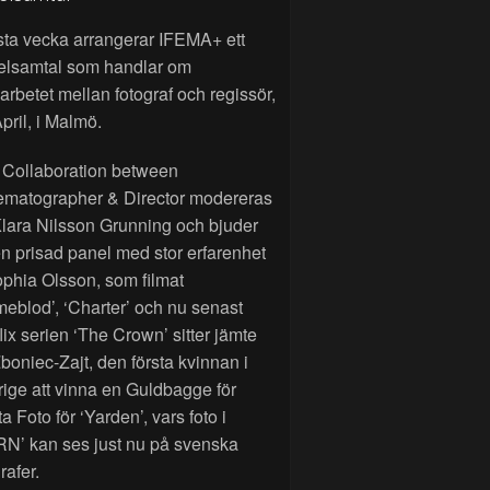
sta vecka arrangerar IFEMA+ ett
elsamtal som handlar om
rbetet mellan fotograf och regissör,
pril, i Malmö.
 Collaboration between
ematographer & Director modereras
lara Nilsson Grunning och bjuder
n prisad panel med stor erfarenhet
phia Olsson, som filmat
eblod’, ‘Charter’ och nu senast
lix serien ‘The Crown’ sitter jämte
Zboniec-Zajt, den första kvinnan i
ige att vinna en Guldbagge för
a Foto för ‘Yarden’, vars foto i
RN’ kan ses just nu på svenska
rafer.