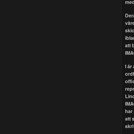
med
Der
våre
ski
ibla
att
IMA
I å
ord
offi
rep
Lin
IMA
har
att 
skri