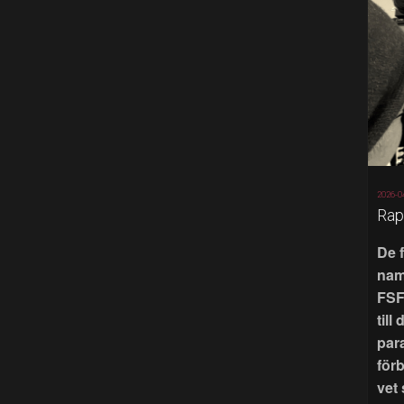
2026-0
Rap
De 
nam
FSF
till
par
för
vet