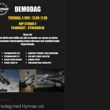
5-06 |
FSF
odag med Hyrmax vid