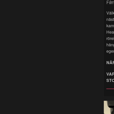
Fil
Väl
näst
kame
Hea
röre
hän
ege
NÄR
VAR
ST