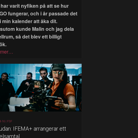
har varit nyfiken på att se hur
GO fungerar, och i år passade det
i min kalender att åka dit.
sutom kunde Malin och jag dela
llrum, så det blev ett billigt
ök.
 mer…
4-16 |
FSF
judan: IFEMA+ arrangerar ett
elsamtal