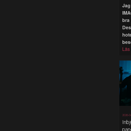
Jag 
IMA
bra 
Des
hote
bes
Läs
2026-0
Inb
pan