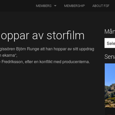
MEMBERS
MEMBERSHIP
ABOUT FSF
DIRECTORS OF PHOTOGRAPHY
ASSOCIATED CINEMATOGRAPHERS
Mån
oppar av storfilm
MÅNA
ASSOCIATED MEMBERS
regissören Björn Runge att han hoppar av sitt uppdrag
HONORARY MEMBERS
h ekarna”,
Sen
redriksson, efter en konflikt med producenterna.
BOARD MEMBERS
IN MEMORIAM