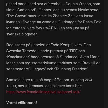
prisad panel med stor erfarenhet – Sophia Olsson, som
filmat ‘Sameblod’, ‘Charter’ och nu senast Netflix serien
‘The Crown’ sitter jämte Ita Zboniec-Zajt, den första
kvinnan i Sverige att vinna en Guldbagge för Bästa Foto
för ‘Yarden’, vars foto i ‘VÄRN’ kan ses just nu på
svenska biografer.
Regissörer på panelen är Frida Kempff, vars ‘Den
Svenska Torpeden’ hade premiär på TIFF och
‘Knackningar’ hade premiär på Sundance’. Även Manal
Masri som regisserat dokumentärfilmer som ‘Brev till en
seriemördare’, ‘Legacy’ och ‘Touching Freedom’.
Samtalet äger rum på biograf Panora, onsdag 22/4
18.00, mer information och biljetter finns här:
https://www.femalefilmfestival.se/panel-talk/
Varmt välkomna!