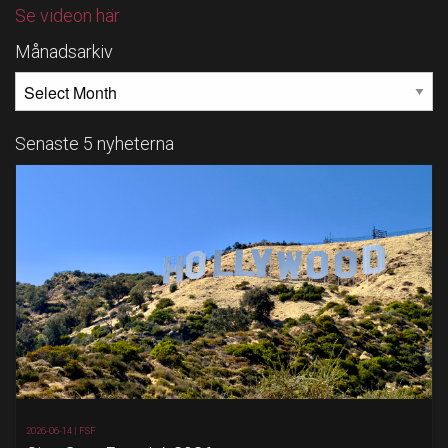
Se videon här
Månadsarkiv
MÅNADSARKIV
Senaste 5 nyheterna
2026-06-14 |
FSF