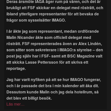
Deras årsmöte IAGA äger rum på våren, och det är
brukligt att FSF skickar en delegat med rösträtt, och
ibland ytterligare representanter för att bevaka de
frågor som sysselsätter IMAGO.
I år åkte jag som representant, medan ordförande
Malin Nicander åkte som officiell delegat med
rösträtt. FSF representerades även av Alex Lindén,
som sitter som sekreterare i IMAGO:s styrelse – den
post jag själv har i FSF- samt att BSC Magazine valt
att skicka Lasse Pettersson för att skriva ett
reportage.
Jag har varit nyfiken på att se hur IMAGO fungerar,
och i år passade det bra i min kalender att åka dit.
Dessutom kunde Malin och jag dela hotellrum, så
det blev ett billigt besök.
Läs mer…