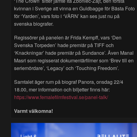
‘The Crown’ sitter jämte Ita Zboniec-Zajt, den första
kvinnan i Sverige att vinna en Guldbagge för Bästa Foto
för ‘Yarden’, vars foto i ‘VÄRN’ kan ses just nu på
svenska biografer.
Regissörer på panelen är Frida Kempff, vars ‘Den
Svenska Torpeden’ hade premiär på TIFF och
‘Knackningar’ hade premiär på Sundance’. Även Manal
Masri som regisserat dokumentärfilmer som ‘Brev till en
seriemördare’, ‘Legacy’ och ‘Touching Freedom’.
Samtalet äger rum på biograf Panora, onsdag 22/4
18.00, mer information och biljetter finns här:
https://www.femalefilmfestival.se/panel-talk/
Varmt välkomna!