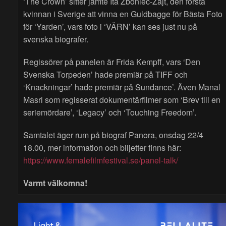
‘The Crown’ sitter jämte Ita Zboniec-Zajt, den första
kvinnan i Sverige att vinna en Guldbagge för Bästa Foto
för ‘Yarden’, vars foto i ‘VÄRN’ kan ses just nu på
svenska biografer.
Regissörer på panelen är Frida Kempff, vars ‘Den
Svenska Torpeden’ hade premiär på TIFF och
‘Knackningar’ hade premiär på Sundance’. Även Manal
Masri som regisserat dokumentärfilmer som ‘Brev till en
seriemördare’, ‘Legacy’ och ‘Touching Freedom’.
Samtalet äger rum på biograf Panora, onsdag 22/4
18.00, mer information och biljetter finns här:
https://www.femalefilmfestival.se/panel-talk/
Varmt välkomna!