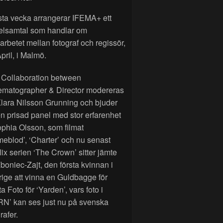
sta vecka arrangerar IFEMA+ ett
elsamtal som handlar om
rbetet mellan fotograf och regissör,
pril, i Malmö.
 Collaboration between
ematographer & Director modereras
lara Nilsson Grunning och bjuder
n prisad panel med stor erfarenhet
phia Olsson, som filmat
eblod’, ‘Charter’ och nu senast
lix serien ‘The Crown’ sitter jämte
Zboniec-Zajt, den första kvinnan i
ige att vinna en Guldbagge för
a Foto för ‘Yarden’, vars foto i
RN’ kan ses just nu på svenska
rafer.