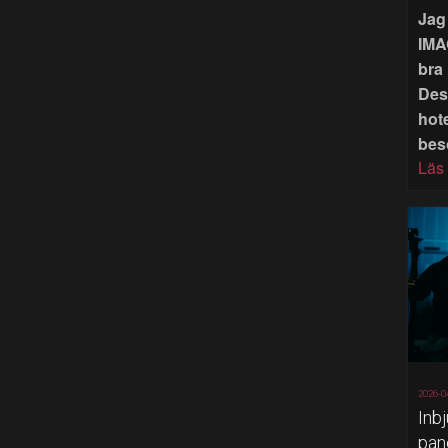
Jag 
IMA
bra 
Des
hote
bes
Läs
2026-0
Inb
pan