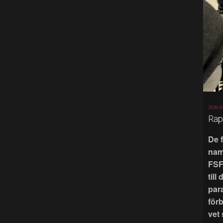
2026-0
Rap
De 
nam
FSF
till
par
för
vet