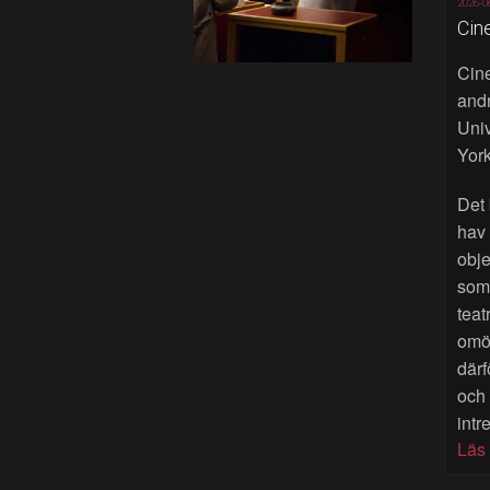
2026-0
Cin
Cine
andr
Univ
York
Det 
hav
obje
som 
teat
omöj
därf
och
intr
Läs