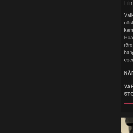
Fil
Väl
näst
kame
Hea
röre
hän
ege
NÄR
VAR
ST