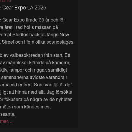
6-14 |
FSF
e Gear Expo LA 2026
 Gear Expo firade 30 år och för
a året i rad hölls mässan på
ersal Studios backlot, längs New
 Street och i fem olika soundstages.
blev välbesökt redan från start. Ett
 av människor klämde på kameror,
ktiv, lampor och riggar, samtidigt
seminarierna avlöste varandra i
rarna vid entrén. Som vanligt är det
ligt att hinna med allt. Jag försökte
ör fokusera på några av de nyheter
 möten som kändes mest
essanta.
 mer…