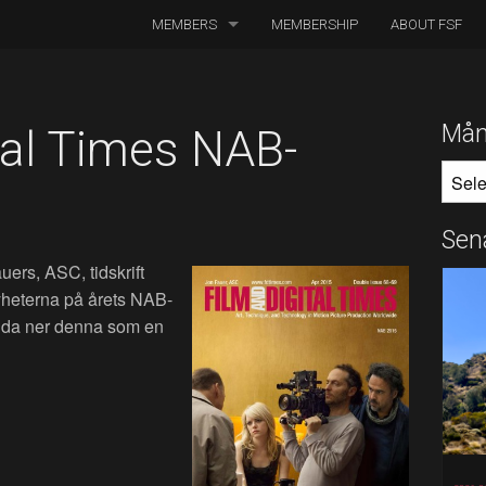
MEMBERS
MEMBERSHIP
ABOUT FSF
DIRECTORS OF PHOTOGRAPHY
ASSOCIATED CINEMATOGRAPHERS
Mån
tal Times NAB-
MÅNA
ASSOCIATED MEMBERS
HONORARY MEMBERS
Sen
ers, ASC, tidskrift
BOARD MEMBERS
heterna på årets NAB-
IN MEMORIAM
adda ner denna som en