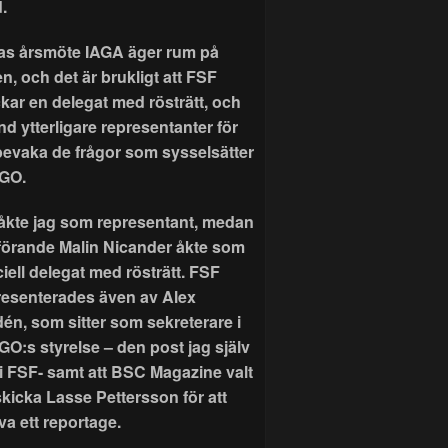
.
as årsmöte IAGA äger rum på
n, och det är brukligt att FSF
ckar en delegat med rösträtt, och
nd ytterligare representanter för
 bevaka de frågor som sysselsätter
GO.
r åkte jag som representant, medan
förande Malin Nicander åkte som
ciell delegat med rösträtt. FSF
resenterades även av Alex
dén, som sitter som sekreterare i
GO:s styrelse – den post jag själv
 i FSF- samt att BSC Magazine valt
skicka Lasse Pettersson för att
va ett reportage.