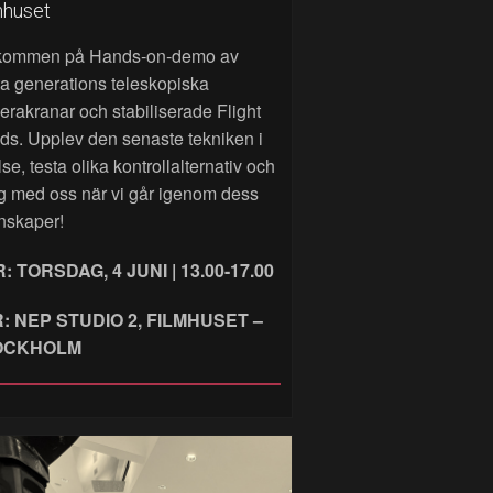
mhuset
kommen på Hands‑on‑demo av
a generations teleskopiska
rakranar och stabiliserade Flight
ds. Upplev den senaste tekniken i
lse, testa olika kontrollalternativ och
g med oss när vi går igenom dess
nskaper!
: TORSDAG, 4 JUNI | 13.00-17.00
: NEP STUDIO 2, FILMHUSET –
OCKHOLM