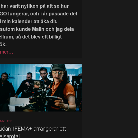
har varit nyfiken på att se hur
GO fungerar, och i år passade det
i min kalender att åka dit.
sutom kunde Malin och jag dela
llrum, så det blev ett billigt
ök.
 mer…
4-16 |
FSF
judan: IFEMA+ arrangerar ett
elsamtal