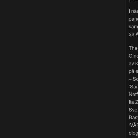
I nä
pan
sama
22 A
The
Cin
av K
på e
– So
‘Sam
Netf
Ita 
Sver
Bäst
‘VÄ
biog