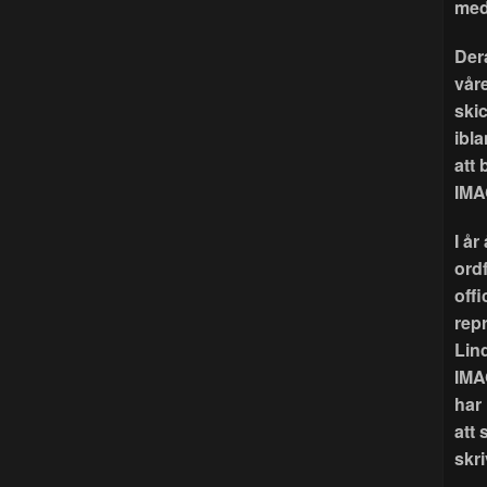
med
Der
våre
ski
ibla
att
IMA
I å
ord
offi
rep
Lin
IMA
har
att 
skri