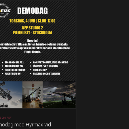
5-06 |
FSF
odag med Hyrmax vid