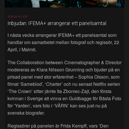
2026-04-16 |
FSF
Inbjudan: IFEMA+ arrangerar ett panelsamtal
I nästa vecka arrangerar IFEMA+ ett panelsamtal som
handlar om samarbetet mellan fotograf och regissör, 22
April, i Malmö.
The Collaboration between Cinematographer & Director
modereras av Klara Nilsson Grunning och bjuder på en
prisad panel med stor erfarenhet – Sophia Olsson, som
filmat ‘Sameblod’, ‘Charter’ och nu senast Netflix serien
‘The Crown’ sitter jämte Ita Zboniec-Zajt, den första
kvinnan i Sverige att vinna en Guldbagge för Bästa Foto
för ‘Yarden’, vars foto i ‘VÄRN’ kan ses just nu på
svenska biografer.
Regissörer på panelen är Frida Kempff, vars ‘Den