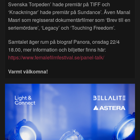
Svenska Torpeden’ hade premiär på TIFF och
‘Knackningar’ hade premiär på Sundance’. Även Manal
Masri som regisserat dokumentärfilmer som ‘Brev till en
seriemördare’, ‘Legacy’ och ‘Touching Freedom’.
Samtalet äger rum på biograf Panora, onsdag 22/4
18.00, mer information och biljetter finns här:
https://www.femalefilmfestival.se/panel-talk/
Varmt välkomna!