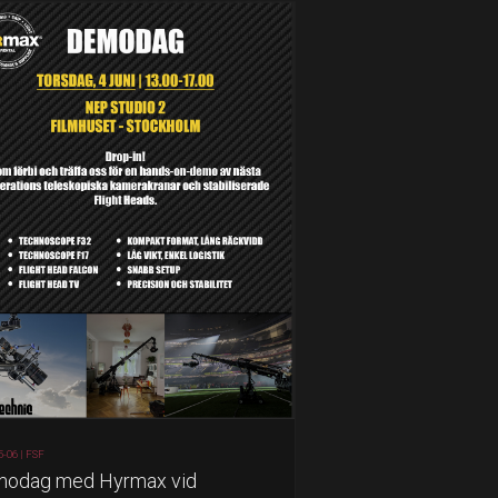
5-06 |
FSF
odag med Hyrmax vid