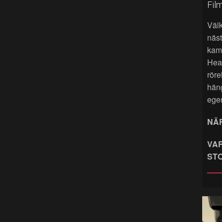
Fil
Väl
näst
kame
Hea
röre
hän
ege
NÄR
VAR
ST