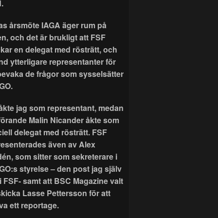
.
as årsmöte IAGA äger rum på
n, och det är brukligt att FSF
ckar en delegat med rösträtt, och
nd ytterligare representanter för
 bevaka de frågor som sysselsätter
GO.
r åkte jag som representant, medan
förande Malin Nicander åkte som
ciell delegat med rösträtt. FSF
resenterades även av Alex
dén, som sitter som sekreterare i
GO:s styrelse – den post jag själv
 i FSF- samt att BSC Magazine valt
skicka Lasse Pettersson för att
va ett reportage.