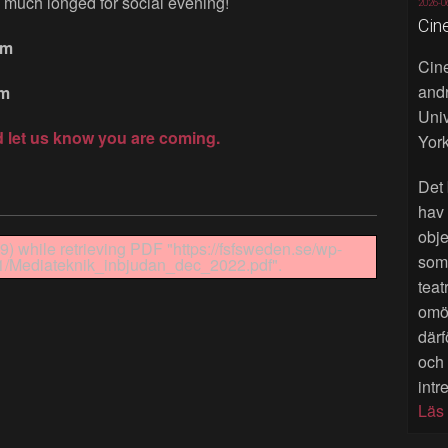
 much longed for social evening!
2026-0
Cin
pm
Cine
andr
lm
Univ
 let us know you are coming.
York
Det 
hav
obje
) while retrieving PDF "https://fsfsweden.se/wp-
som 
1/Mediateknik_inbjudan_dec_2022.pdf".
teat
omöj
därf
och
intr
Läs