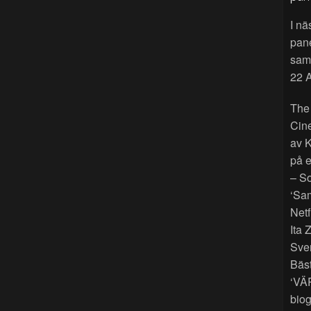
I nä
pan
sama
22 A
The
Cin
av K
på e
– So
‘Sam
Netf
Ita 
Sver
Bäst
‘VÄ
biog