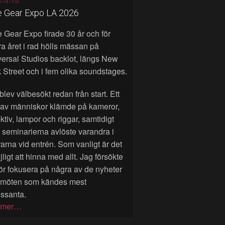
6-14 |
FSF
e Gear Expo LA 2026
 Gear Expo firade 30 år och för
a året i rad hölls mässan på
ersal Studios backlot, längs New
 Street och i fem olika soundstages.
blev välbesökt redan från start. Ett
 av människor klämde på kameror,
ktiv, lampor och riggar, samtidigt
seminarierna avlöste varandra i
rarna vid entrén. Som vanligt är det
ligt att hinna med allt. Jag försökte
ör fokusera på några av de nyheter
 möten som kändes mest
essanta.
 mer…