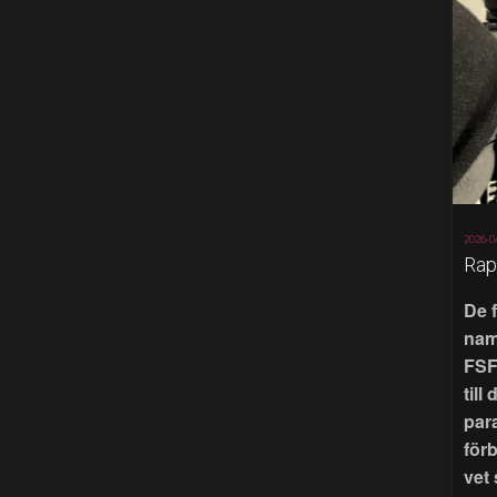
2026-0
Rap
De 
nam
FSF
till
par
för
vet