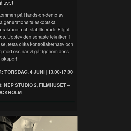
mhuset
kommen på Hands‑on‑demo av
a generations teleskopiska
rakranar och stabiliserade Flight
ds. Upplev den senaste tekniken i
lse, testa olika kontrollalternativ och
g med oss när vi går igenom dess
nskaper!
: TORSDAG, 4 JUNI | 13.00-17.00
: NEP STUDIO 2, FILMHUSET –
OCKHOLM