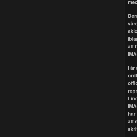
med
Der
våre
ski
ibla
att
IMA
I å
ord
offi
rep
Lin
IMA
har
att 
skri