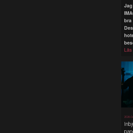
Jag 
IMA
bra 
Des
hote
bes
Läs
2026-0
Inb
pan