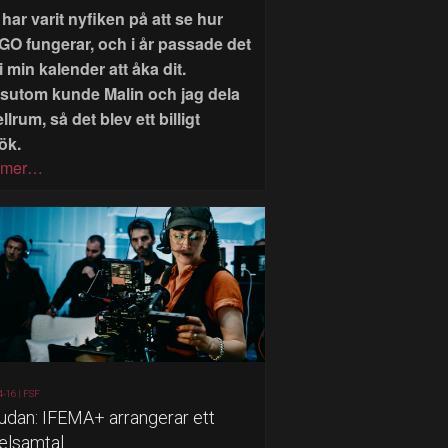
har varit nyfiken på att se hur
GO fungerar, och i år passade det
i min kalender att åka dit.
sutom kunde Malin och jag dela
llrum, så det blev ett billigt
ök.
 mer…
4-16 |
FSF
judan: IFEMA+ arrangerar ett
elsamtal