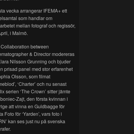
sta vecka arrangerar IFEMA+ ett
elsamtal som handlar om
rbetet mellan fotograf och regissör,
pril, i Malmö.
 Collaboration between
ematographer & Director modereras
lara Nilsson Grunning och bjuder
n prisad panel med stor erfarenhet
phia Olsson, som filmat
eblod’, ‘Charter’ och nu senast
lix serien ‘The Crown’ sitter jämte
Zboniec-Zajt, den första kvinnan i
ige att vinna en Guldbagge för
a Foto för ‘Yarden’, vars foto i
RN’ kan ses just nu på svenska
rafer.