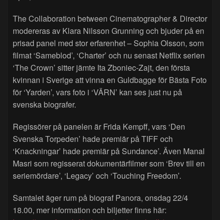
The Collaboration between Cinematographer & Director
modereras av Klara Nilsson Grunning och bjuder på en
prisad panel med stor erfarenhet – Sophia Olsson, som
filmat ‘Sameblod’, ‘Charter’ och nu senast Netflix serien
‘The Crown’ sitter jämte Ita Zboniec-Zajt, den första
kvinnan i Sverige att vinna en Guldbagge för Bästa Foto
för ‘Yarden’, vars foto i ‘VÄRN’ kan ses just nu på
svenska biografer.
Regissörer på panelen är Frida Kempff, vars ‘Den
Svenska Torpeden’ hade premiär på TIFF och
‘Knackningar’ hade premiär på Sundance’. Även Manal
Masri som regisserat dokumentärfilmer som ‘Brev till en
seriemördare’, ‘Legacy’ och ‘Touching Freedom’.
Samtalet äger rum på biograf Panora, onsdag 22/4
18.00, mer information och biljetter finns här: