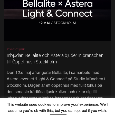
2026-04-02 |
FSF
Inbjudan: Bellalite och Astera bjuder in branschen
till Öppet hus i Stockholm
Den 12:e maj arrangerar Bellalite, i samarbete med
Astera, eventet “Light & Connect” på Studio München i
Stockholm. Dagen är ett öppet hus med fullt fokus på
den senaste trådlösa ljustekniken och riktar sig till
yrkesverksamma tekniker, fotografer och producenter.
Läs mer…
This website uses cookies to improve your experience. We'll
assume you're ok with this, but you can opt-out if you wish.