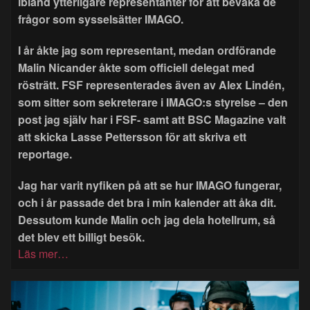
ibland ytterligare representanter för att bevaka de
frågor som sysselsätter IMAGO.
I år åkte jag som representant, medan ordförande
Malin Nicander åkte som officiell delegat med
rösträtt. FSF representerades även av Alex Lindén,
som sitter som sekreterare i IMAGO:s styrelse – den
post jag själv har i FSF- samt att BSC Magazine valt
att skicka Lasse Pettersson för att skriva ett
reportage.
Jag har varit nyfiken på att se hur IMAGO fungerar,
och i år passade det bra i min kalender att åka dit.
Dessutom kunde Malin och jag dela hotellrum, så
det blev ett billigt besök.
Läs mer…