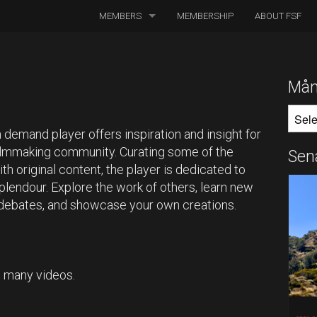
MEMBERS
MEMBERSHIP
ABOUT FSF
DIRECTORS OF PHOTOGRAPHY
ASSOCIATED CINEMATOGRAPHERS
Mån
MÅNA
ASSOCIATED MEMBERS
 demand player offers inspiration and insight for
HONORARY MEMBERS
ilmmaking community. Curating some of the
Sen
th original content, the player is dedicated to
BOARD MEMBERS
s splendour. Explore the work of others, learn new
 debates, and showcase your own creations.
IN MEMORIAM
h many videos.