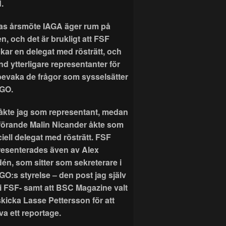
.
as årsmöte IAGA äger rum på
n, och det är brukligt att FSF
ckar en delegat med rösträtt, och
nd ytterligare representanter för
 bevaka de frågor som sysselsätter
GO.
r åkte jag som representant, medan
förande Malin Nicander åkte som
ciell delegat med rösträtt. FSF
resenterades även av Alex
dén, som sitter som sekreterare i
GO:s styrelse – den post jag själv
 i FSF- samt att BSC Magazine valt
skicka Lasse Pettersson för att
va ett reportage.