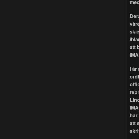
med
Der
våre
ski
ibla
att
IMA
I å
ord
offi
rep
Lin
IMA
har
att 
skri