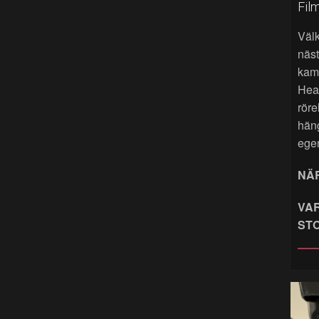
Fil
Väl
näst
kame
Hea
röre
hän
ege
NÄR
VAR
ST