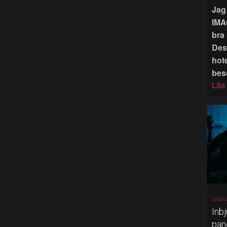
Jag 
IMA
bra 
Des
hote
bes
Läs
2026-0
Inb
pan