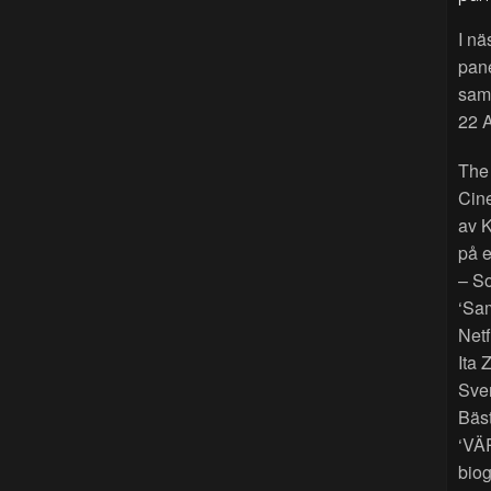
I nä
pan
sama
22 A
The
Cin
av K
på e
– So
‘Sam
Netf
Ita 
Sver
Bäst
‘VÄ
biog