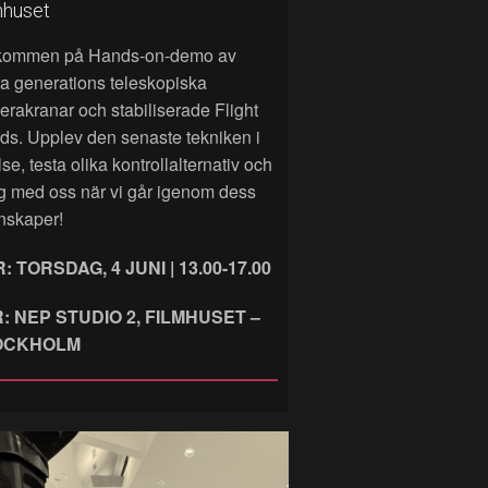
mhuset
kommen på Hands‑on‑demo av
a generations teleskopiska
rakranar och stabiliserade Flight
ds. Upplev den senaste tekniken i
lse, testa olika kontrollalternativ och
g med oss när vi går igenom dess
nskaper!
: TORSDAG, 4 JUNI | 13.00-17.00
: NEP STUDIO 2, FILMHUSET –
OCKHOLM