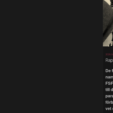
2026-0
Rap
De 
nam
FSF
till
par
för
vet