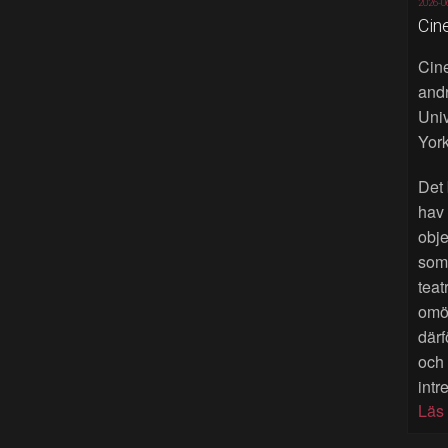
2026-0
Cin
Cine
andr
Univ
York
Det 
hav
obje
som 
teat
omöj
därf
och
intr
Läs