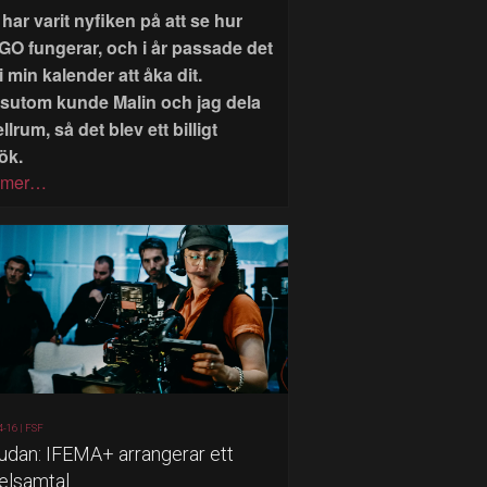
har varit nyfiken på att se hur
GO fungerar, och i år passade det
i min kalender att åka dit.
sutom kunde Malin och jag dela
llrum, så det blev ett billigt
ök.
 mer…
4-16 |
FSF
judan: IFEMA+ arrangerar ett
elsamtal