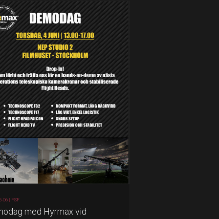
5-06 |
FSF
odag med Hyrmax vid