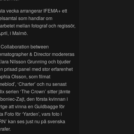
sta vecka arrangerar IFEMA+ ett
elsamtal som handlar om
rbetet mellan fotograf och regissör,
pril, i Malmö.
 Collaboration between
ematographer & Director modereras
lara Nilsson Grunning och bjuder
n prisad panel med stor erfarenhet
phia Olsson, som filmat
eblod’, ‘Charter’ och nu senast
lix serien ‘The Crown’ sitter jämte
Zboniec-Zajt, den första kvinnan i
ige att vinna en Guldbagge för
a Foto för ‘Yarden’, vars foto i
RN’ kan ses just nu på svenska
rafer.