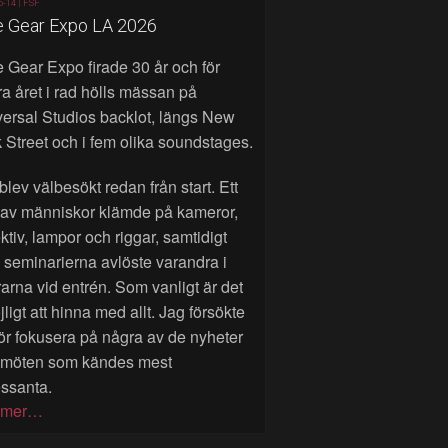
6-14 |
FSF
e Gear Expo LA 2026
 Gear Expo firade 30 år och för
a året i rad hölls mässan på
ersal Studios backlot, längs New
 Street och i fem olika soundstages.
blev välbesökt redan från start. Ett
 av människor klämde på kameror,
ktiv, lampor och riggar, samtidigt
seminarierna avlöste varandra i
rarna vid entrén. Som vanligt är det
ligt att hinna med allt. Jag försökte
ör fokusera på några av de nyheter
 möten som kändes mest
essanta.
 mer…