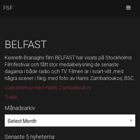
FSF
BELFAST
Kenneth Branaghs film BELFAST har visats på Stockholms
Filmfestival och fått stor medaibelysning de senaste
dagarna i både radio och TV. Filmen är i svart-vitt ,med
några scener i färg, med foto av Harris Zambarloukos, BSC.
Videointervju med Harris Zambarloukos
Trailer
Månadsarkiv
MÅNADSARKIV
Senaste 5 nyheterna