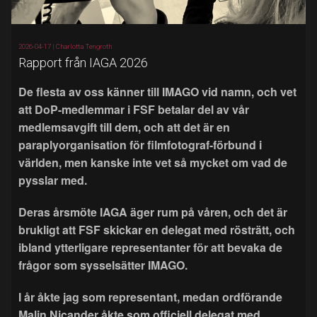
2026-04-17 |
Charlotta Tengroth
Rapport från IAGA 2026
De flesta av oss känner till IMAGO vid namn, och vet
att DoP-medlemmar i FSF betalar del av vår
medlemsavgift till dem, och att det är en
paraplyorganisation för filmfotograf-förbund i
världen, men kanske inte vet så mycket om vad de
pysslar med.
Deras årsmöte IAGA äger rum på våren, och det är
brukligt att FSF skickar en delegat med rösträtt, och
ibland ytterligare representanter för att bevaka de
frågor som sysselsätter IMAGO.
I år åkte jag som representant, medan ordförande
Malin Nicander åkte som officiell delegat med