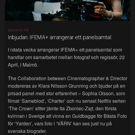
2026-04-16 |
FSF
Inbjudan: IFEMA+ arrangerar ett panelsamtal
I nästa vecka arrangerar IFEMA+ ett panelsamtal som
handlar om samarbetet mellan fotograf och regissör, 22
April, i Malmö.
The Collaboration between Cinematographer & Director
modereras av Klara Nilsson Grunning och bjuder på en
prisad panel med stor erfarenhet – Sophia Olsson, som
filmat ‘Sameblod’, ‘Charter’ och nu senast Netflix serien
‘The Crown’ sitter jämte Ita Zboniec-Zajt, den första
kvinnan i Sverige att vinna en Guldbagge för Bästa Foto
för ‘Yarden’, vars foto i ‘VÄRN’ kan ses just nu på
svenska biografer.