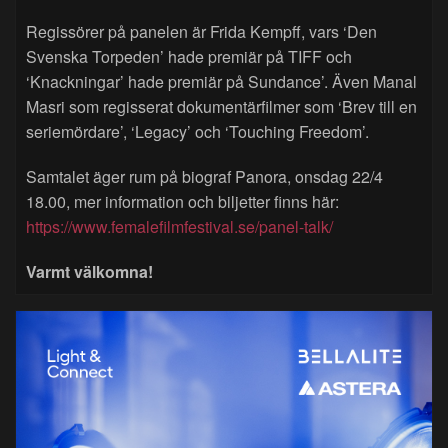
Regissörer på panelen är Frida Kempff, vars ‘Den
Svenska Torpeden’ hade premiär på TIFF och
‘Knackningar’ hade premiär på Sundance’. Även Manal
Masri som regisserat dokumentärfilmer som ‘Brev till en
seriemördare’, ‘Legacy’ och ‘Touching Freedom’.
Samtalet äger rum på biograf Panora, onsdag 22/4
18.00, mer information och biljetter finns här:
https://www.femalefilmfestival.se/panel-talk/
Varmt välkomna!