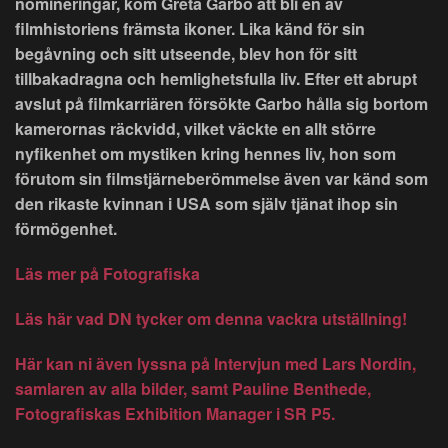
nomineringar, kom Greta Garbo att bli en av
filmhistoriens främsta ikoner. Lika känd för sin
begåvning och sitt utseende, blev hon för sitt
tillbakadragna och hemlighetsfulla liv. Efter ett abrupt
avslut på filmkarriären försökte Garbo hålla sig bortom
kamerornas räckvidd, vilket väckte en allt större
nyfikenhet om mystiken kring hennes liv, hon som
förutom sin filmstjärneberömmelse även var känd som
den rikaste kvinnan i USA som själv tjänat ihop sin
förmögenhet.
Läs mer på Fotografiska
Läs här vad DN tycker om denna vackra utställning!
Här kan ni även lyssna på Intervjun med Lars Nordin,
samlaren av alla bilder, samt Pauline Benthede,
Fotografiskas Exhibition Manager i SR P5.