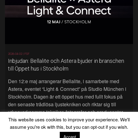
2026-04-02 |
FSF
Inbjudan: Bellalite och Astera bjuder in branschen
till Öppet hus i Stockholm
Den 12:e maj arrangerar Bellalite, i samarbete med
Astera, eventet “Light & Connect” på Studio München i
Stockholm. Dagen är ett öppet hus med fullt fokus på
den senaste trådlösa ljustekniken och riktar sig till
yrkesverksamma tekniker, fotografer och producenter.
Läs mer…
This website uses cookies to improve your experience. We'll
assume you're ok with this, but you can opt-out if you wish.
Accept