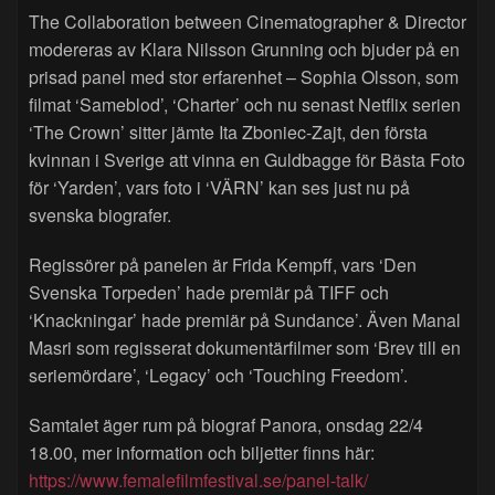
The Collaboration between Cinematographer & Director
modereras av Klara Nilsson Grunning och bjuder på en
prisad panel med stor erfarenhet – Sophia Olsson, som
filmat ‘Sameblod’, ‘Charter’ och nu senast Netflix serien
‘The Crown’ sitter jämte Ita Zboniec-Zajt, den första
kvinnan i Sverige att vinna en Guldbagge för Bästa Foto
för ‘Yarden’, vars foto i ‘VÄRN’ kan ses just nu på
svenska biografer.
Regissörer på panelen är Frida Kempff, vars ‘Den
Svenska Torpeden’ hade premiär på TIFF och
‘Knackningar’ hade premiär på Sundance’. Även Manal
Masri som regisserat dokumentärfilmer som ‘Brev till en
seriemördare’, ‘Legacy’ och ‘Touching Freedom’.
Samtalet äger rum på biograf Panora, onsdag 22/4
18.00, mer information och biljetter finns här:
https://www.femalefilmfestival.se/panel-talk/