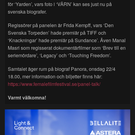
för ‘Yarden’, vars foto i ‘VÄRN’ kan ses just nu på
svenska biografer.
Regissörer på panelen är Frida Kempff, vars ‘Den
Svenska Torpeden’ hade premiär på TIFF och
‘Knackningar’ hade premiär på Sundance’. Även Manal
Masri som regisserat dokumentärfilmer som ‘Brev till en
seriemördare’, ‘Legacy’ och ‘Touching Freedom’.
Samtalet äger rum på biograf Panora, onsdag 22/4
18.00, mer information och biljetter finns här:
https://www.femalefilmfestival.se/panel-talk/
Varmt välkomna!