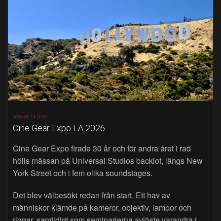
2026-06-14 |
FSF
Cine Gear Expo LA 2026
Cine Gear Expo firade 30 år och för andra året i rad
hölls mässan på Universal Studios backlot, längs New
York Street och i fem olika soundstages.
Det blev välbesökt redan från start. Ett hav av
människor klämde på kameror, objektiv, lampor och
riggar, samtidigt som seminarierna avlöste varandra i