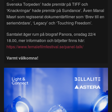
Svenska Torpeden’ hade premiär på TIFF och
‘Knackningar’ hade premiär på Sundance’. Även Manal
Masri som regisserat dokumentärfilmer som ‘Brev till en
seriemördare’, ‘Legacy’ och ‘Touching Freedom’.
Samtalet äger rum på biograf Panora, onsdag 22/4
18.00, mer information och biljetter finns här:
https://www.femalefilmfestival.se/panel-talk/
Varmt välkomna!