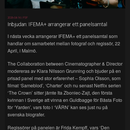
2026-04-16 |
FSF
Inbjudan: IFEMA+ arrangerar ett panelsamtal
I nästa vecka arrangerar IFEMA+ ett panelsamtal som
handlar om samarbetet mellan fotograf och regissör, 22
April, i Malmö.
The Collaboration between Cinematographer & Director
modereras av Klara Nilsson Grunning och bjuder på en
prisad panel med stor erfarenhet – Sophia Olsson, som
filmat ‘Sameblod’, ‘Charter’ och nu senast Netflix serien
‘The Crown’ sitter jämte Ita Zboniec-Zajt, den första
kvinnan i Sverige att vinna en Guldbagge för Bästa Foto
för ‘Yarden’, vars foto i ‘VÄRN’ kan ses just nu på
svenska biografer.
Regissörer på panelen är Frida Kempff, vars ‘Den