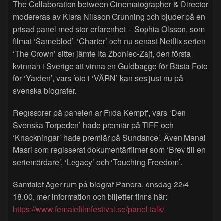
The Collaboration between Cinematographer & Director
modereras av Klara Nilsson Grunning och bjuder på en
prisad panel med stor erfarenhet – Sophia Olsson, som
filmat ‘Sameblod’, ‘Charter’ och nu senast Netflix serien
‘The Crown’ sitter jämte Ita Zboniec-Zajt, den första
kvinnan i Sverige att vinna en Guldbagge för Bästa Foto
för ‘Yarden’, vars foto i ‘VÄRN’ kan ses just nu på
svenska biografer.
Regissörer på panelen är Frida Kempff, vars ‘Den
Svenska Torpeden’ hade premiär på TIFF och
‘Knackningar’ hade premiär på Sundance’. Även Manal
Masri som regisserat dokumentärfilmer som ‘Brev till en
seriemördare’, ‘Legacy’ och ‘Touching Freedom’.
Samtalet äger rum på biograf Panora, onsdag 22/4
18.00, mer information och biljetter finns här:
https://www.femalefilmfestival.se/panel-talk/