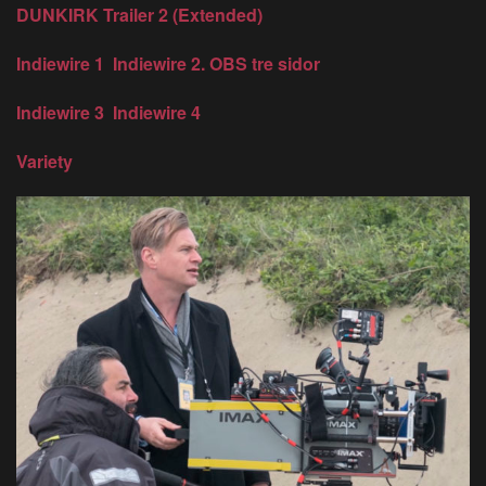
DUNKIRK Trailer 2 (Extended)
Indiewire 1
Indiewire 2. OBS tre sidor
Indiewire 3
Indiewire 4
Variety