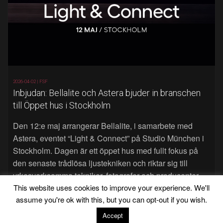
2026-04-02 |
FSF
Inbjudan: Bellalite och Astera bjuder in branschen
till Öppet hus i Stockholm
Den 12:e maj arrangerar Bellalite, i samarbete med
Astera, eventet “Light & Connect” på Studio München i
Stockholm. Dagen är ett öppet hus med fullt fokus på
den senaste trådlösa ljustekniken och riktar sig till
yrkesverksamma tekniker, fotografer och producenter.
Läs mer…
This website uses cookies to improve your experience. We'll
assume you're ok with this, but you can opt-out if you wish.
Accept