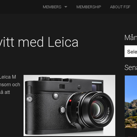
MEMBERS
MEMBERSHIP
ABOUT FSF
DIRECTORS OF PHOTOGRAPHY
ASSOCIATED CINEMATOGRAPHERS
Mån
vitt med Leica
MÅNA
ASSOCIATED MEMBERS
HONORARY MEMBERS
Sen
 Leica M
BOARD MEMBERS
ensorn och
IN MEMORIAM
å att