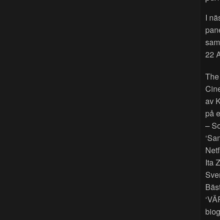
I nä
pan
sama
22 A
The
Cin
av K
på e
– So
‘Sam
Netf
Ita 
Sver
Bäst
‘VÄ
biog