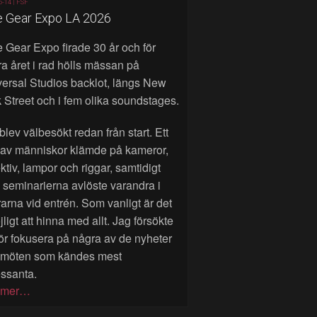
6-14 |
FSF
e Gear Expo LA 2026
 Gear Expo firade 30 år och för
a året i rad hölls mässan på
ersal Studios backlot, längs New
 Street och i fem olika soundstages.
blev välbesökt redan från start. Ett
 av människor klämde på kameror,
ktiv, lampor och riggar, samtidigt
seminarierna avlöste varandra i
rarna vid entrén. Som vanligt är det
ligt att hinna med allt. Jag försökte
ör fokusera på några av de nyheter
 möten som kändes mest
essanta.
 mer…