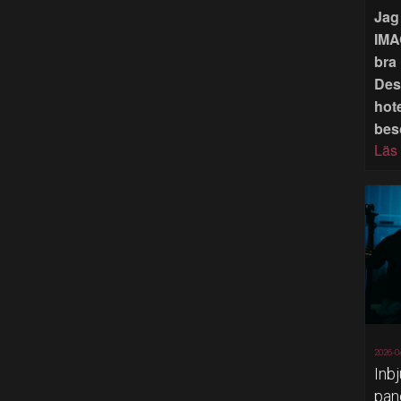
Jag 
IMA
bra 
Des
hote
bes
Läs
2026-0
Inb
pan