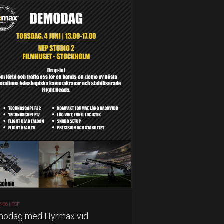
5-06 |
FSF
odag med Hyrmax vid