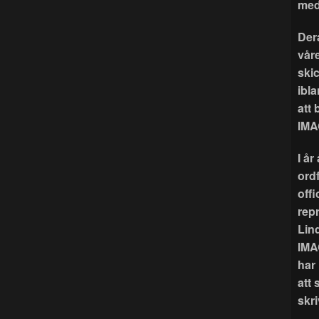
med
Der
våre
ski
ibla
att
IMA
I å
ord
offi
rep
Lin
IMA
har
att 
skri