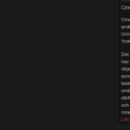
2026-0
Cin
Cine
andr
Univ
York
Det 
hav
obje
som 
teat
omöj
därf
och
intr
Läs