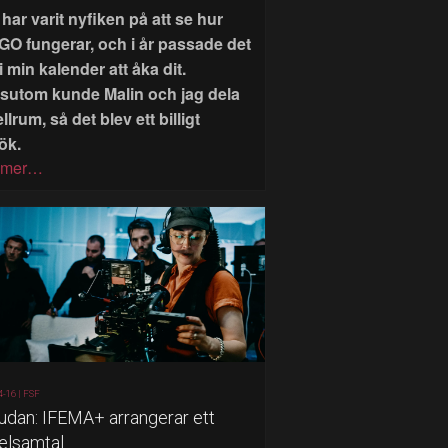
har varit nyfiken på att se hur
GO fungerar, och i år passade det
i min kalender att åka dit.
sutom kunde Malin och jag dela
llrum, så det blev ett billigt
ök.
 mer…
4-16 |
FSF
judan: IFEMA+ arrangerar ett
elsamtal