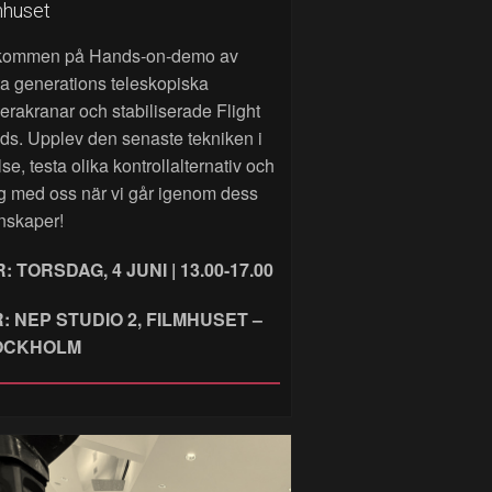
mhuset
kommen på Hands‑on‑demo av
a generations teleskopiska
rakranar och stabiliserade Flight
ds. Upplev den senaste tekniken i
lse, testa olika kontrollalternativ och
g med oss när vi går igenom dess
nskaper!
: TORSDAG, 4 JUNI | 13.00-17.00
: NEP STUDIO 2, FILMHUSET –
OCKHOLM