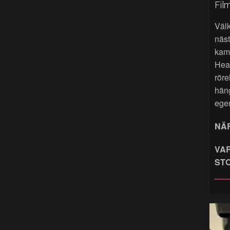
Fil
Väl
näst
kame
Hea
röre
hän
ege
NÄR
VAR
ST