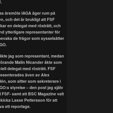
.
as årsmöte IAGA äger rum på
n, och det är brukligt att FSF
ckar en delegat med rösträtt, och
nd ytterligare representanter för
 bevaka de frågor som sysselsätter
GO.
r åkte jag som representant, medan
förande Malin Nicander åkte som
ciell delegat med rösträtt. FSF
resenterades även av Alex
dén, som sitter som sekreterare i
GO:s styrelse – den post jag själv
 i FSF- samt att BSC Magazine valt
skicka Lasse Pettersson för att
va ett reportage.