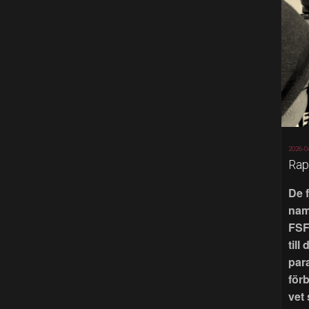
2026-0
Rap
De 
nam
FSF
till
par
för
vet