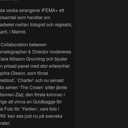
sta vecka arrangerar IFEMA+ ett
elsamtal som handlar om
rbetet mellan fotograf och regissör,
pril, i Malmö.
 Collaboration between
ematographer & Director modereras
lara Nilsson Grunning och bjuder
n prisad panel med stor erfarenhet
phia Olsson, som filmat
eblod’, ‘Charter’ och nu senast
lix serien ‘The Crown’ sitter jämte
Zboniec-Zajt, den första kvinnan i
ige att vinna en Guldbagge för
a Foto för ‘Yarden’, vars foto i
RN’ kan ses just nu på svenska
rafer.