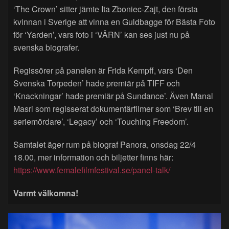
‘The Crown’ sitter jämte Ita Zboniec-Zajt, den första
kvinnan i Sverige att vinna en Guldbagge för Bästa Foto
för ‘Yarden’, vars foto i ‘VÄRN’ kan ses just nu på
svenska biografer.
Regissörer på panelen är Frida Kempff, vars ‘Den
Svenska Torpeden’ hade premiär på TIFF och
‘Knackningar’ hade premiär på Sundance’. Även Manal
Masri som regisserat dokumentärfilmer som ‘Brev till en
seriemördare’, ‘Legacy’ och ‘Touching Freedom’.
Samtalet äger rum på biograf Panora, onsdag 22/4
18.00, mer information och biljetter finns här:
https://www.femalefilmfestival.se/panel-talk/
Varmt välkomna!