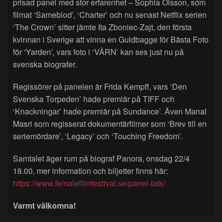
prisad panel med stor erfarenhet – Sophia Olsson, som
filmat ‘Sameblod’, ‘Charter’ och nu senast Netflix serien
‘The Crown’ sitter jämte Ita Zboniec-Zajt, den första
kvinnan i Sverige att vinna en Guldbagge för Bästa Foto
för ‘Yarden’, vars foto i ‘VÄRN’ kan ses just nu på
svenska biografer.
Regissörer på panelen är Frida Kempff, vars ‘Den
Svenska Torpeden’ hade premiär på TIFF och
‘Knackningar’ hade premiär på Sundance’. Även Manal
Masri som regisserat dokumentärfilmer som ‘Brev till en
seriemördare’, ‘Legacy’ och ‘Touching Freedom’.
Samtalet äger rum på biograf Panora, onsdag 22/4
18.00, mer information och biljetter finns här:
https://www.femalefilmfestival.se/panel-talk/
Varmt välkomna!