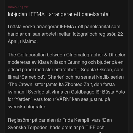
2026-04-16 |
FSF
Inbjudan: IFEMA+ arrangerar ett panelsamtal
I nästa vecka arrangerar IFEMA+ ett panelsamtal som
handlar om samarbetet mellan fotograf och regissör, 22
April, i Malmö.
The Collaboration between Cinematographer & Director
modereras av Klara Nilsson Grunning och bjuder på en
prisad panel med stor erfarenhet – Sophia Olsson, som
filmat ‘Sameblod’, ‘Charter’ och nu senast Netflix serien
‘The Crown’ sitter jämte Ita Zboniec-Zajt, den första
kvinnan i Sverige att vinna en Guldbagge för Bästa Foto
för ‘Yarden’, vars foto i ‘VÄRN’ kan ses just nu på
svenska biografer.
Regissörer på panelen är Frida Kempff, vars ‘Den
Svenska Torpeden’ hade premiär på TIFF och