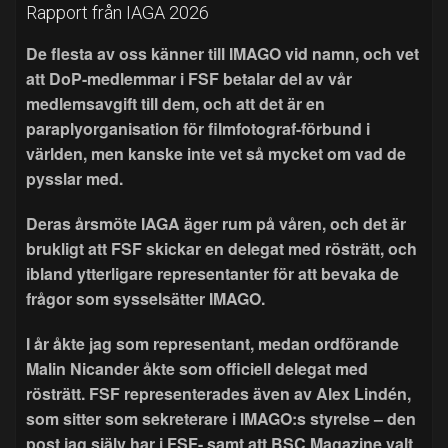
Rapport från IAGA 2026
De flesta av oss känner till IMAGO vid namn, och vet
att DoP-medlemmar i FSF betalar del av vår
medlemsavgift till dem, och att det är en
paraplyorganisation för filmfotograf-förbund i
världen, men kanske inte vet så mycket om vad de
pysslar med.
Deras årsmöte IAGA äger rum på våren, och det är
brukligt att FSF skickar en delegat med rösträtt, och
ibland ytterligare representanter för att bevaka de
frågor som sysselsätter IMAGO.
I år åkte jag som representant, medan ordförande
Malin Nicander åkte som officiell delegat med
rösträtt. FSF representerades även av Alex Lindén,
som sitter som sekreterare i IMAGO:s styrelse – den
post jag själv har i FSF- samt att BSC Magazine valt