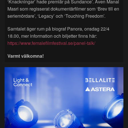
‘Knackningar’ hade premiär på Sundance’. Även Manal
Masri som regisserat dokumentärfilmer som ‘Brev till en
seriemördare’, ‘Legacy’ och ‘Touching Freedom’.
Samtalet äger rum på biograf Panora, onsdag 22/4
18.00, mer information och biljetter finns här:
https://www.femalefilmfestival.se/panel-talk/
Varmt välkomna!